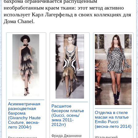
бахрома ограничивается распущенным
необработанным краем ткани: этот метод активно
использует Карл Лагерфельд в своих коллекциях для
Дома Chanel.
Асимметричная
Расшитое
разноцветная
бисером платье
Отделка в стиле
бахрома
(Gucci, осень/
масаи на платье
(Givanchy Haute
зима 2011-
Emilio Pucci
Couture, весна-
2012гг)
(весна-лето 2014)
лето 2004г)
Фрида Джаннини
Итальянский