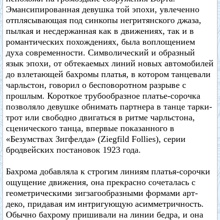
Эмансипированная девушка той эпохи, увлеченно
отплясывающая под синкопы негритянского джаза,
пылкая и несдержанная как в движениях, так и в
романтических похождениях, была воплощением
духа современности. Символический и образный
язык эпохи, от обтекаемых линий новых автомобилей
до взлетающей бахромы платья, в котором танцевали
чарльстон, говорил о бесповоротном разрыве с
прошлым. Короткое трубообразное платье-сорочка
позволяло девушке обнимать партнера в танце тарки-
трот или свободно двигаться в ритме чарльстона,
сценического танца, впервые показанного в
«Безумствах Зигфелда» (Ziegfild Follies), серии
бродвейских постановок 1923 года.
Бахрома добавляла к строгим линиям платья-сорочки
ощущение движения, она прекрасно сочеталась с
геометрическими зигзагообразными формами арт-
деко, придавая им интригующую асимметричность.
Обычно бахрому пришивали на линии бедра, и она