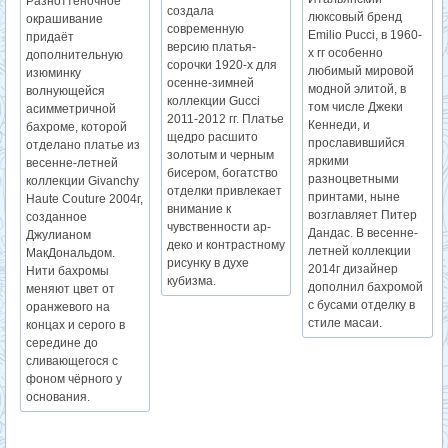
Разноттеночное
создала
люксовый бренд
окрашивание
современную
Emilio Pucci, в 1960-
придаёт
версию платья-
х гг особенно
дополнительную
сорочки 1920-х для
любимый мировой
изюминку
осенне-зимней
модной элитой, в
волнующейся
коллекции Gucci
том числе Джеки
асимметричной
2011-2012 гг. Платье
Кеннеди, и
бахроме, которой
щедро расшито
прославившийся
отделано платье из
золотым и черным
яркими
весенне-летней
бисером, богатство
разноцветными
коллекции Givanchy
отделки привлекает
принтами, ныне
Haute Couture 2004г,
внимание к
возглавляет Питер
созданное
чувственности ар-
Дандас. В весенне-
Джулианом
деко и контрастному
летней коллекции
МакДональдом.
рисунку в духе
2014г дизайнер
Нити бахромы
кубизма.
дополнил бахромой
меняют цвет от
с бусами отделку в
оранжевого на
стиле масаи.
концах и серого в
середине до
сливающегося с
фоном чёрного у
основания.