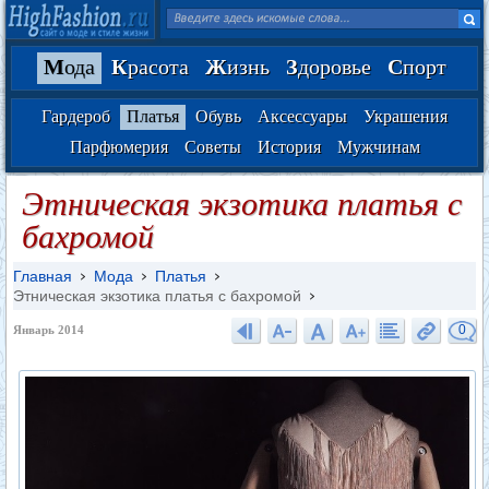
М
ода
К
расота
Ж
изнь
З
доровье
С
порт
Гардероб
Платья
Обувь
Аксессуары
Украшения
Парфюмерия
Советы
История
Мужчинам
Этническая экзотика платья с
бахромой
Главная
Мода
Платья
Этническая экзотика платья с бахромой
0
Январь 2014