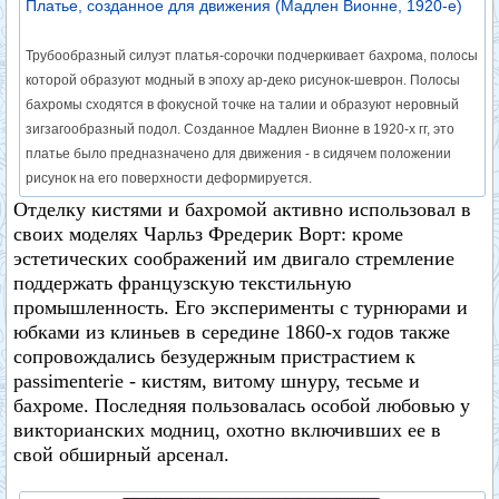
Платье, созданное для движения (Мадлен Вионне, 1920-е)
Трубообразный силуэт платья-сорочки подчеркивает бахрома, полосы
которой образуют модный в эпоху ар-деко рисунок-шеврон. Полосы
бахромы сходятся в фокусной точке на талии и образуют неровный
зигзагообразный подол. Созданное Мадлен Вионне в 1920-х гг, это
платье было предназначено для движения - в сидячем положении
рисунок на его поверхности деформируется.
Отделку кистями и бахромой активно использовал в
своих моделях Чарльз Фредерик Ворт: кроме
эстетических соображений им двигало стремление
поддержать французскую текстильную
промышленность. Его эксперименты с турнюрами и
юбками из клиньев в середине 1860-х годов также
сопровождались безудержным пристрастием к
passimenterie - кистям, витому шнуру, тесьме и
бахроме. Последняя пользовалась особой любовью у
викторианских модниц, охотно включивших ее в
свой обширный арсенал.