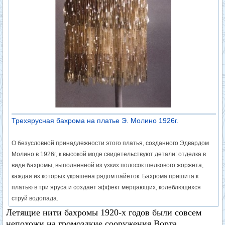
Трехярусная бахрома на платье Э. Молино 1926г.
О безусловной принадлежности этого платья, созданного Эдвардом
Молино в 1926г, к высокой моде свидетельствуют детали: отделка в
виде бахромы, выполненной из узких полосок шелкового жоржета,
каждая из которых украшена рядом пайеток. Бахрома пришита к
платью в три яруса и создает эффект мерцающих, колеблющихся
струй водопада.
Летящие нити бахромы 1920-х годов были совсем
непохожи на громоздкие сооружения Ворта.