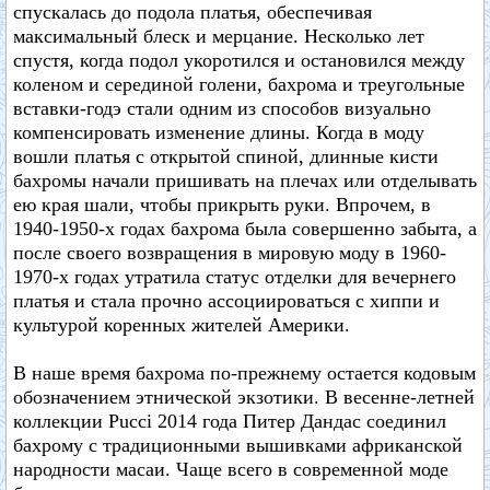
спускалась до подола платья, обеспечивая
максимальный блеск и мерцание. Несколько лет
спустя, когда подол укоротился и остановился между
коленом и серединой голени, бахрома и треугольные
вставки-годэ стали одним из способов визуально
компенсировать изменение длины. Когда в моду
вошли платья с открытой спиной, длинные кисти
бахромы начали пришивать на плечах или отделывать
ею края шали, чтобы прикрыть руки. Впрочем, в
1940-1950-х годах бахрома была совершенно забыта, а
после своего возвращения в мировую моду в 1960-
1970-х годах утратила статус отделки для вечернего
платья и стала прочно ассоциироваться с хиппи и
культурой коренных жителей Америки.
В наше время бахрома по-прежнему остается кодовым
обозначением этнической экзотики. В весенне-летней
коллекции Pucci 2014 года Питер Дандас соединил
бахрому с традиционными вышивками африканской
народности масаи. Чаще всего в современной моде