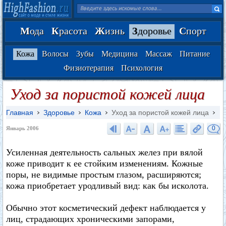
М
ода
К
расота
Ж
изнь
З
доровье
С
порт
Кожа
Волосы
Зубы
Медицина
Массаж
Питание
Физиотерапия
Психология
Уход за пористой кожей лица
Главная
Здоровье
Кожа
Уход за пористой кожей лица
0
Январь 2006
Усиленная деятельность сальных желез при вялой
коже приводит к ее стойким изменениям. Кожные
поры, не видимые простым глазом, расширяются;
кожа приобретает уродливый вид: как бы исколота.
Обычно этот косметический дефект наблюдается у
лиц, страдающих хроническими запорами,