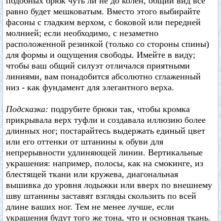
подобных брюк чуть ли не до колен, общий вид все
равно будет мешковатым. Вместо этого выбирайте
фасоны с гладким верхом, с боковой или передней
молнией; если необходимо, с незаметно
расположенной резинкой (только со стороны спины)
для формы и ощущения свободы. Имейте в виду;
чтобы ваш общий силуэт отличался приятными
линиями, вам понадобится абсолютно сглаженный
низ - как фундамент для элегантного верха.
Подсказка:
подрубите брюки так, чтобы кромка
прикрывала верх туфли и создавала иллюзию более
длинных ног; постарайтесь выдержать единый цвет
или его оттенки от штанины к обуви для
непрерывности удлиняющей линии. Вертикальные
украшения: например, полосы, как на смокинге, из
блестящей ткани или кружева, диагональная
вышивка до уровня лодыжки или вверх по внешнему
шву штанины заставят взгляды скользить по всей
длине ваших ног. Тем не менее лучше, если
украшения будут того же тона, что и основная ткань.