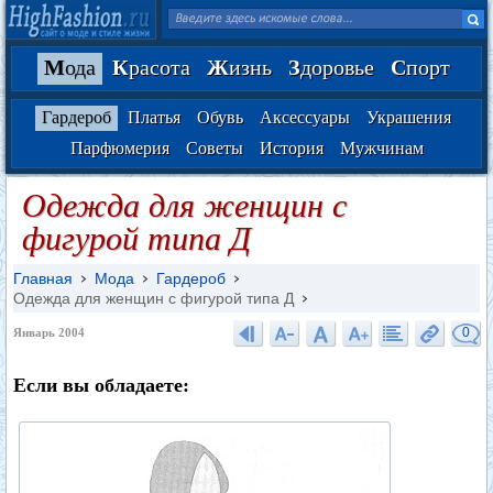
М
ода
К
расота
Ж
изнь
З
доровье
С
порт
Гардероб
Платья
Обувь
Аксессуары
Украшения
Парфюмерия
Советы
История
Мужчинам
Одежда для женщин с
фигурой типа Д
Главная
Мода
Гардероб
Одежда для женщин с фигурой типа Д
0
Январь 2004
Если вы обладаете: