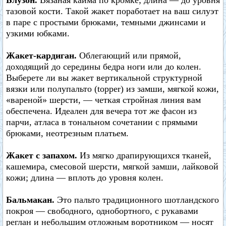
Блузон.
Вязаная кайма по кромке; длина — до уровня
тазовой кости. Такой жакет поработает на ваш силуэт
в паре с простыми брюками, темными джинсами и
узкими юбками.
Жакет-кардиган.
Облегающий или прямой,
доходящий до середины бедра ноги или до колен.
Выберете ли вы жакет вертикальной структурной
вязки или полупальто (topper) из замши, мягкой кожи,
«вареной» шерсти, — четкая стройная линия вам
обеспечена. Идеален для вечера тот же фасон из
парчи, атласа в тональном сочетании с прямыми
брюками, неотрезным платьем.
Жакет с запахом.
Из мягко драпирующихся тканей,
кашемира, смесовой шерсти, мягкой замши, лайковой
кожи; длина — вплоть до уровня колен.
Бальмакан.
Это пальто традиционного шотландского
покроя — свободного, однобортного, с рукавами
реглан и небольшим отложным воротником — носят