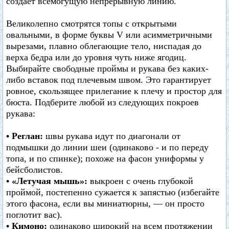
создает всемогущую непрерывную линию.
Великолепно смотрятся топы с открытыми
овальными, в форме буквы V или асимметричными
вырезами, плавно облегающие тело, ниспадая до
верха бедра или до уровня чуть ниже ягодиц.
Выбирайте свободные проймы и рукава без каких-
либо вставок под плечевым швом. Это гарантирует
ровное, скользящее прилегание к плечу и простор для
бюста. Подберите любой из следующих покроев
рукава:
• Реглан:
швы рукава идут по диагонали от
подмышки до линии шеи (одинаково - и по переду
топа, и по спинке); похоже на фасон униформы у
бейсболистов.
• «Летучая мышь»:
выкроен с очень глубокой
проймой, постепенно сужается к запястью (избегайте
этого фасона, если вы миниатюрны, — он просто
поглотит вас).
• Кимоно:
одинаково широкий на всем протяжении