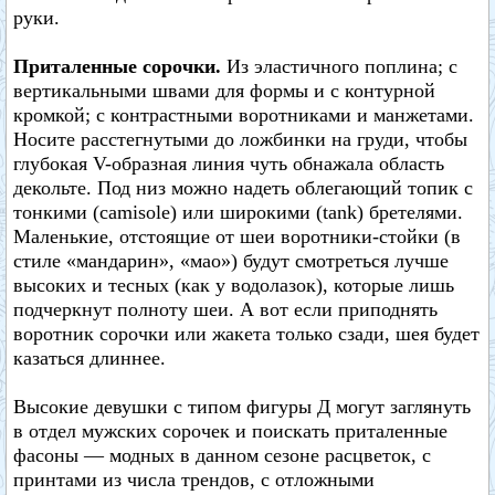
руки.
Приталенные сорочки.
Из эластичного поплина; с
вертикальными швами для формы и с контурной
кромкой; с контрастными воротниками и манжетами.
Носите расстегнутыми до ложбинки на груди, чтобы
глубокая V-образная линия чуть обнажала область
декольте. Под низ можно надеть облегающий топик с
тонкими (camisole) или широкими (tank) бретелями.
Маленькие, отстоящие от шеи воротники-стойки (в
стиле «мандарин», «мао») будут смотреться лучше
высоких и тесных (как у водолазок), которые лишь
подчеркнут полноту шеи. А вот если приподнять
воротник сорочки или жакета только сзади, шея будет
казаться длиннее.
Высокие девушки с типом фигуры Д могут заглянуть
в отдел мужских сорочек и поискать приталенные
фасоны — модных в данном сезоне расцветок, с
принтами из числа трендов, с отложными