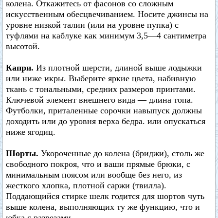
колена. Откажитесь от фасонов со сложным
искусственным обесцвечиванием. Носите джинсы на
уровне низкой талии (или на уровне пупка) с
туфлями на каблуке как минимум 3,5—4 сантиметра
высотой.
Капри.
Из плотной шерсти, длиной выше лодыжки
или ниже икры. Выберите яркие цвета, набивную
ткань с тональными, средних размеров принтами.
Ключевой элемент внешнего вида — длина топа.
Футболки, приталенные сорочки навыпуск должны
доходить или до уровня верха бедра. или опускаться
ниже ягодиц.
Шорты.
Укороченные до колена (бриджи), столь же
свободного покроя, что и ваши прямые брюки, с
минимальным поясом или вообще без него, из
жесткого хлопка, плотной саржи (твилла).
Поддающийся стирке шелк годится для шортов чуть
выше колена, выполняющих ту же функцию, что и
юбка с разрезами.