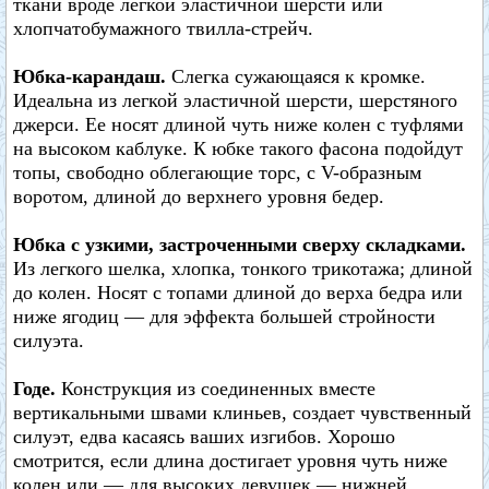
ткани вроде легкой эластичной шерсти или
хлопчатобумажного твилла-стрейч.
Юбка-карандаш.
Слегка сужающаяся к кромке.
Идеальна из легкой эластичной шерсти, шерстяного
джерси. Ее носят длиной чуть ниже колен с туфлями
на высоком каблуке. К юбке такого фасона подойдут
топы, свободно облегающие торс, с V-образным
воротом, длиной до верхнего уровня бедер.
Юбка с узкими, застроченными сверху складками.
Из легкого шелка, хлопка, тонкого трикотажа; длиной
до колен. Носят с топами длиной до верха бедра или
ниже ягодиц — для эффекта большей стройности
силуэта.
Годе.
Конструкция из соединенных вместе
вертикальными швами клиньев, создает чувственный
силуэт, едва касаясь ваших изгибов. Хорошо
смотрится, если длина достигает уровня чуть ниже
колен или — для высоких девушек — нижней