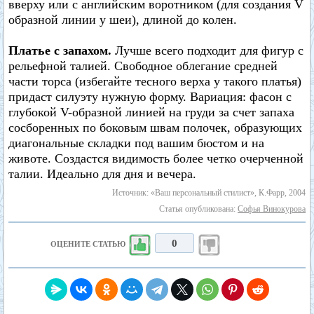
вверху или с английским воротником (для создания V
образной линии у шеи), длиной до колен.
Платье с запахом.
Лучше всего подходит для фигур с
рельефной талией. Свободное облегание средней
части торса (избегайте тесного верха у такого платья)
придаст силуэту нужную форму. Вариация: фасон с
глубокой V-образной линией на груди за счет запаха
сосборенных по боковым швам полочек, образующих
диагональные складки под вашим бюстом и на
животе. Создастся видимость более четко очерченной
талии. Идеально для дня и вечера.
Источник: «Ваш персональный стилист», К.Фарр, 2004
Статья опубликована:
Софья Винокурова
0
ОЦЕНИТЕ СТАТЬЮ