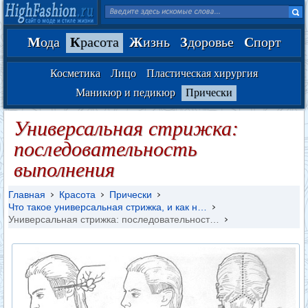
М
ода
К
расота
Ж
изнь
З
доровье
С
порт
Косметика
Лицо
Пластическая хирургия
Маникюр и педикюр
Прически
Универсальная стрижка:
последовательность
выполнения
Главная
Красота
Прически
Что такое универсальная стрижка, и как н…
Универсальная стрижка: последовательност…