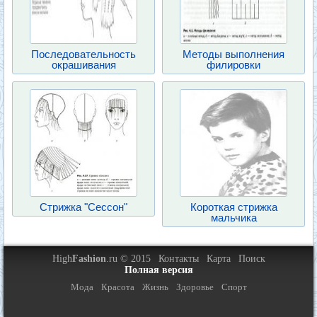
Последовательность
Методы выполнения
окрашивания
филировки
Стрижка "Сессон"
Короткая стрижка
мальчика
High
Fashion
.ru © 2015
Контакты
Карта
Поиск
Полная версия
Мода
Красота
Жизнь
Здоровье
Спорт