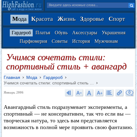
М
ода
К
расота
Ж
изнь
З
доровье
С
порт
Гардероб
Платья
Обувь
Аксессуары
Украшения
Парфюмерия
Советы
История
Мужчинам
Учимся сочетать стили:
спортивный стиль + авангард
Главная
Мода
Гардероб
Учимся сочетать стили: спортивный стиль …
0
Январь 2006
Авангардный стиль подразумевает эксперименты, а
спортивный — не консервативен, так что если вы —
творческая натура, то здесь вам представляется
возможность в полной мере проявить свою фантазию.