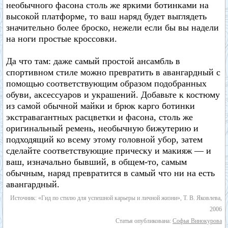
необычного фасона столь же яркими ботинками на
высокой платформе, то ваш наряд будет выглядеть
значительно более броско, нежели если бы вы надели
на ноги простые кроссовки.
Да что там: даже самый простой ансамбль в
спортивном стиле можно превратить в авангардный с
помощью соответствующим образом подобранных
обуви, аксессуаров и украшений. Добавьте к костюму
из самой обычной майки и брюк карго ботинки
экстравагантных расцветки и фасона, столь же
оригинальный ремень, необычную бижутерию и
подходящий ко всему этому головной убор, затем
сделайте соответствующие прическу и макияж — и
ваш, изначально бывший, в общем-то, самым
обычным, наряд превратится в самый что ни на есть
авангардный.
Источник: «Гид по стилю для успешной карьеры и личной жизни», Т. В. Яковлева,
2006
Статья опубликована:
Софья Винокурова