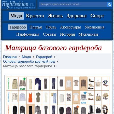
М
ода
К
расота
Ж
изнь
З
доровье
С
порт
Гардероб
Платья
Обувь
Аксессуары
Украшения
Парфюмерия
Советы
История
Мужчинам
Матрица базового гардероба
Главная
Мода
Гардероб
Основа гардероба круглый год
Матрица базового гардероба