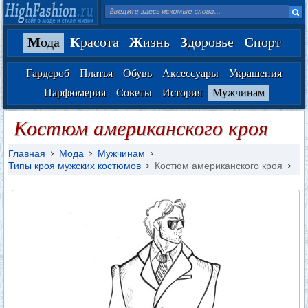
М
ода
К
расота
Ж
изнь
З
доровье
С
порт
Гардероб
Платья
Обувь
Аксессуары
Украшения
Парфюмерия
Советы
История
Мужчинам
Костюм американского кроя
Главная
Мода
Мужчинам
Типы кроя мужских костюмов
Костюм американского кроя