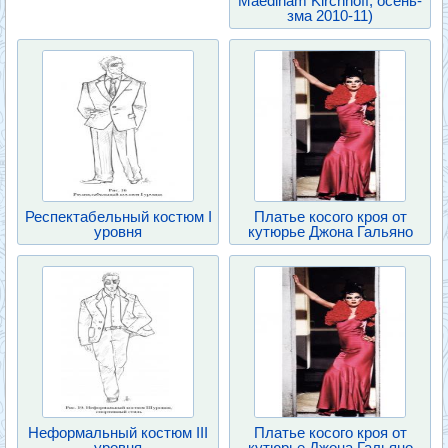
Maedlham Kirchhoff, осень-
зма 2010-11)
Респектабельный костюм I
Платье косого кроя от
уровня
кутюрье Джона Гальяно
Неформальный костюм III
Платье косого кроя от
уровня
кутюрье Джона Гальяно