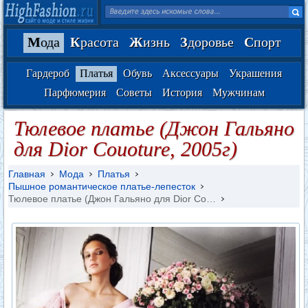
М
ода
К
расота
Ж
изнь
З
доровье
С
порт
Гардероб
Платья
Обувь
Аксессуары
Украшения
Парфюмерия
Советы
История
Мужчинам
Тюлевое платье (Джон Гальяно
для Dior Couoture, 2005г)
Главная
Мода
Платья
Пышное романтическое платье-лепесток
Тюлевое платье (Джон Гальяно для Dior Co…