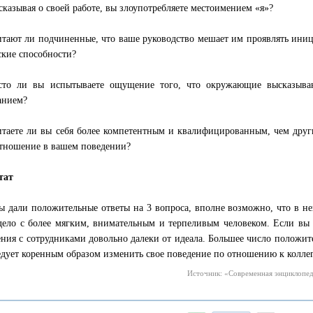
ссказывая о своей работе, вы злоупотребляете местоимением «я»?
итают ли подчиненные, что ваше руководство мешает им проявлять иниц
ские способности?
сто ли вы испытываете ощущение того, что окружающие высказываю
анием?
итаете ли вы себя более компетентным и квалифицированным, чем друг
отношение в вашем поведении?
тат
ы дали положительные ответы на 3 вопроса, вполне возможно, что в н
дело с более мягким, внимательным и терпеливым человеком. Если вы 
ния с сотрудниками довольно далеки от идеала. Большее число положите
едует коренным образом изменить свое поведение по отношению к колле
Источник: «Современная энциклопеди