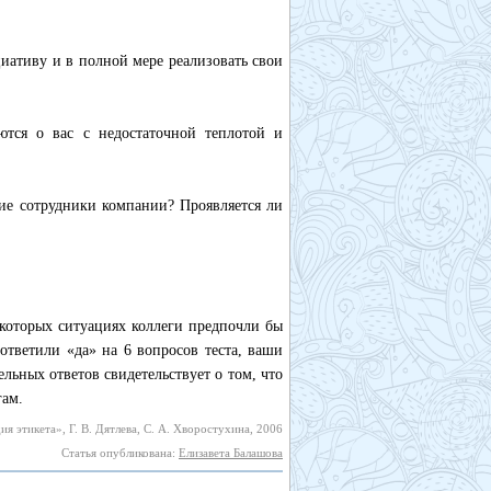
иативу и в полной мере реализовать свои
тся о вас с недостаточной теплотой и
ие сотрудники компании? Проявляется ли
екоторых ситуациях коллеги предпочли бы
ответили «да» на 6 вопросов теста, ваши
льных ответов свидетельствует о том, что
гам.
я этикета», Г. В. Дятлева, С. А. Хворостухина, 2006
Статья опубликована:
Елизавета Балашова