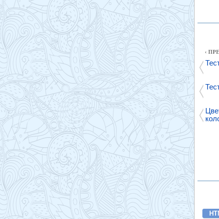
‹ П
Тес
Тес
Цве
кол
HT