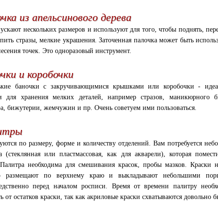
чка из апельсинового дерева
ускают нескольких размеров и используют для того, чтобы поднять, пер
епить стразы, мелкие украшения. Заточенная палочка может быть исполь
несения точек. Это одноразовый инструмент.
чки и коробочки
ькие баночки с закручивающимися крышками или коробочки - идеа
и для хранения мелких деталей, например стразов, маникюрного б
ра, бижутерии, жемчужин и пр. Очень советуем ими пользоваться.
итры
уются по размеру, форме и количеству отделений. Вам потребуется неб
а (стеклянная или пластмассовая, как для акварели), которая помест
 Палитра необходима для смешивания красок, пробы мазков. Краски 
о размещают по верхнему краю и выкладывают небольшими пор
едственно перед началом росписи. Время от времени палитру необ
ь от остатков краски, так как акриловые краски схватываются довольно б