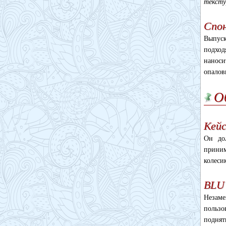
тексту
Спо
Выпуск
подход
наноси
опалов
О
Кей
Он до
приним
колеси
BLU 
Незаме
пользо
поднять