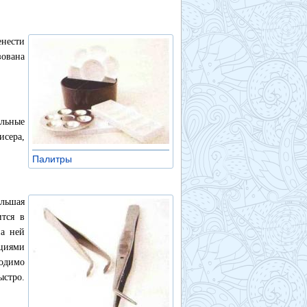
енести
зована
льные
исера,
Палитры
»
ольшая
ится в
на ней
циями
ходимо
ыстро.