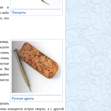
ыми и
Пинцеты
»
-либо
е, что
ример,
ьзуете
 очень
 очень
гнутые
не. Вы
ывайте
нести
Ручная дрель
»
елать
оны находится острое сверло, а с другой