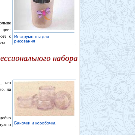
больше
н цвет
оте с
Инструменты для
рисования
»
кта.
ессионального набора
, кто
но, на
добно
Баночки и коробочка
»
 нужно