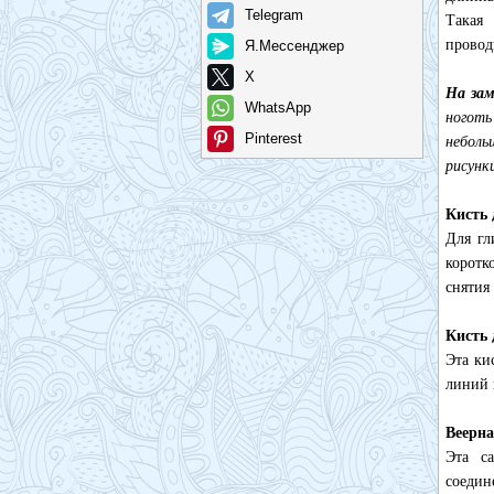
Telegram
Такая
провод
Я.Мессенджер
X
На за
WhatsApp
ноготь
Pinterest
небол
рисунк
Кисть 
Для гл
коротк
снятия
Кисть 
Эта ки
линий 
Веерна
Эта са
соеди