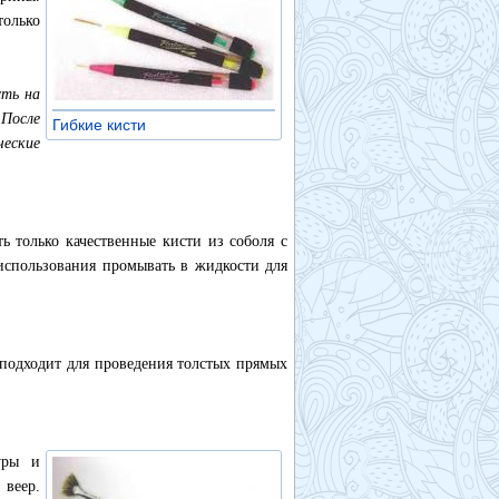
олько
сть на
 После
Гибкие кисти
»
еские
ь только качественные кисти из соболя с
использования промывать в жидкости для
 подходит для проведения толстых прямых
уры и
веер.