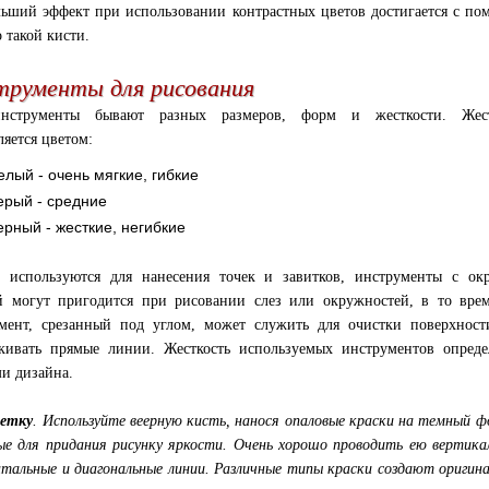
ьший эффект при использовании контрастных цветов достигается с п
 такой кисти.
трументы для рисования
нструменты бывают разных размеров, форм и жесткости. Жест
ляется цветом:
елый - очень мягкие, гибкие
ерый - средние
ерный - жесткие, негибкие
 используются для нанесения точек и завитков, инструменты с ок
 могут пригодится при рисовании слез или окружностей, в то вре
мент, срезанный под углом, может служить для очистки поверхнос
кивать прямые линии. Жесткость используемых инструментов опреде
ми дизайна.
метку
. Используйте веерную кисть, нанося опаловые краски на темный ф
ые для придания рисунку яркости. Очень хорошо проводить ею вертика
нтальные и диагональные линии. Различные типы краски создают оригин