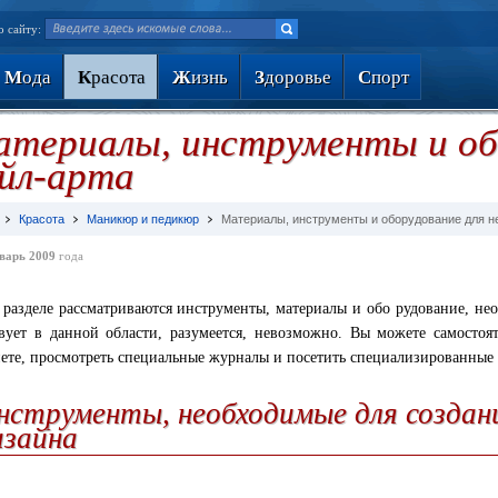
о сайту:
М
ода
К
расота
Ж
изнь
З
доровье
С
порт
териалы, инструменты и об
йл-арта
Красота
Маникюр и педикюр
Материалы, инструменты и оборудование для 
варь 2009
года
 разделе рассматриваются инструменты, материалы и обо рудование, нео
вует в данной области, разумеется, невозможно. Вы можете самостоя
ете, просмотреть специальные журналы и посетить специализированные
нструменты, необходимые для создан
изайна