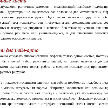
чные кисти
пускаются различных размеров и модификаций; наиболее подходящи
рта - двухсторонние, на которых рас положены два металлических ша
 стороны деревянной ручки. Один шарик маленький, другой - побо
 дизайнеры используют эти инструменты для смешивания цветов, со
ных и текстурных рисунков и завитков. Его также применяют для нан
- одного раз мера или уменьшающихся, и для рисования лепестко
тельном оформлении цветов.
и для нейл-арта
ожно создавать многочисленные эффекты только одной кистью, поэтому
 быть целый набор различных кистей, от самых маленьких до сре
кими выполняется тонкая работа, а средние используются при выпо
крупных рисунков.
 с нижеперечисленными кистями для работы необходимо подобрать нес
 с мягким натуральным ворсом. Например, колонковые или беличьи к
 Кроме того, в работе вам помогут и знакомые уже по маникюру ов
 детеллеры, возможно пригодится и мини-страйпер. Поскольку роспись 
льно кропотливое занятие и требует постоянной смены кистей, желат