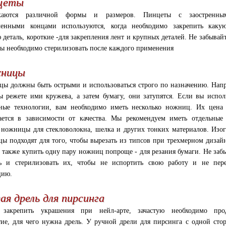
цеты
каются различной формы и размеров. Пинцеты с заостренн
ленными концами используются, когда необходимо закрепить какую
 деталь, короткие -для закрепления лент и крупных деталей. Не забывайт
ы необходимо стерилизовать после каждого применения
ницы
ы должны быть острыми и использоваться строго по назначению. Нап
ы режете ими кружева, а затем бумагу, они затупятся. Если вы испол
ные технологии, вам необходимо иметь несколько ножниц. Их цена
ается в зависимости от качества. Мы рекомендуем иметь отдельные
 ножницы для стекловолокна, шелка и других тонких материалов. Изо
ы подходят для того, чтобы вырезать из типсов при трехмерном дизай
 также купить одну пару ножниц попроще - для резания бумаги. Не заб
ь и стерилизовать их, чтобы не испортить свою работу и не пере
цию.
ая дрель для пирсинга
 закрепить украшения при нейл-арте, зачастую необходимо прод
тие, для чего нужна дрель. У ручной дрели для пирсинга с одной стор