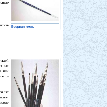
омощью
кость
Веерная кисть
»
руглой
мя как
ти или
ляется
он или
льные,
альную