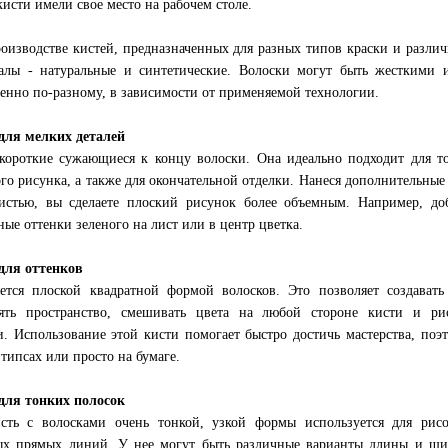
кисти имели свое место на рабочем столе.
оизводстве кистей, предназначенных для разных типов краски и разли
алы - натуральные и синтетические. Волоски могут быть жесткими и
енно по-разному, в зависимости от применяемой технологии.
для мелких деталей
короткие сужающиеся к концу волоски. Она идеально подходит для т
го рисунка, а также для окончательной отделки. Нанеся дополнительные
истью, вы сделаете плоский рисунок более объемным. Например, до
ные оттенки зеленого на лист или в центр цветка.
для оттенков
ется плоской квадратной формой волосков. Это позволяет создавать
ять пространство, смешивать цвета на любой стороне кисти и рис
и. Использование этой кисти помогает быстро достичь мастерства, по
 типсах или просто на бумаге.
для тонких полосок
сть с волосками очень тонкой, узкой формы используется для рис
х прямых линий. У нее могут быть различные варианты длины и ши