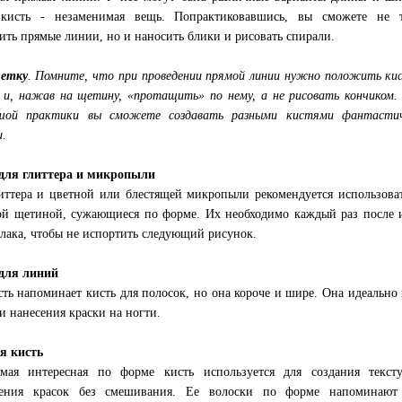
 кисть - незаменимая вещь. Попрактиковавшись, вы сможете не т
ить прямые линии, но и наносить блики и рисовать спирали.
метку
. Помните, что при проведении прямой линии нужно положить ки
 и, нажав на щетину, «протащить» по нему, а не рисовать кончиком.
ьшой практики вы сможете создавать разными кистями фантастич
и.
для глиттера и микропыли
иттера и цветной или блестящей микропыли рекомендуется использоват
ой щетиной, сужающиеся по форме. Их необходимо каждый раз после 
 лака, чтобы не испортить следующий рисунок.
для линий
сть напоминает кисть для полосок, но она короче и шире. Она идеально
и нанесения краски на ногти.
я кисть
мая интересная по форме кисть используется для создания текст
нения красок без смешивания. Ее волоски по форме напоминают 