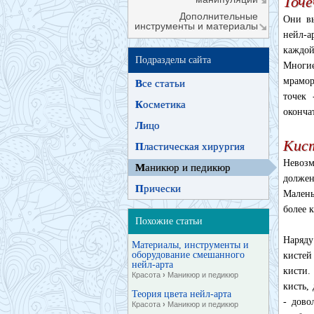
Точе
Дополнительные
Они вы
инструменты и материалы
нейл-а
каждой
Подразделы сайта
Многие
мрамор
В
се статьи
точек 
К
осметика
оконча
Л
ицо
Кист
П
ластическая хирургия
Невозм
М
аникюр и педикюр
должен
П
рически
Малень
более 
Похожие статьи
Наряду
Материалы, инструменты и
оборудование смешанного
кистей
нейл-арта
кисти.
Красота
›
Маникюр и педикюр
кисть,
Теория цвета нейл-арта
- дово
Красота
›
Маникюр и педикюр