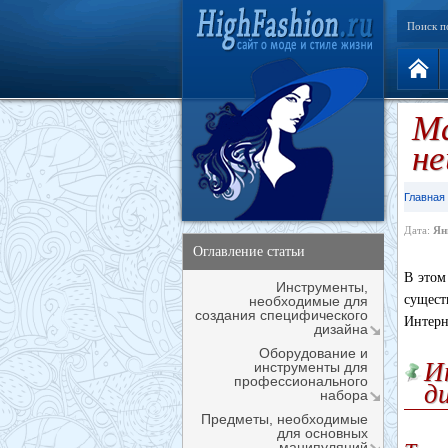
Поиск п
Ма
не
Главная
Дата:
Ян
Оглавление статьи
В этом
Инструменты,
сущест
необходимые для
создания специфического
Интерн
дизайна
Оборудование и
И
инструменты для
профессионального
д
набора
Предметы, необходимые
для основных
манипуляций