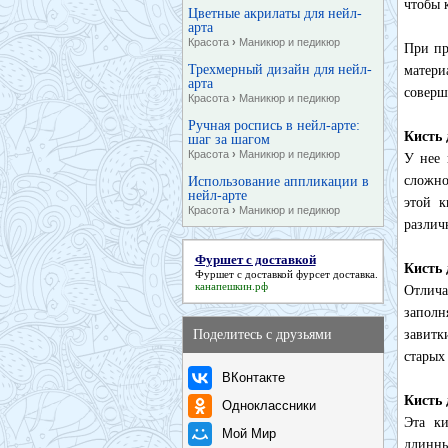
чтобы 
Цветные акрилаты для нейл-
арта
Красота
›
Маникюр и педикюр
При пр
Трехмерный дизайн для нейл-
матери
арта
соверш
Красота
›
Маникюр и педикюр
Ручная роспись в нейл-арте:
Кисть 
шаг за шагом
Красота
›
Маникюр и педикюр
У нее 
сложно
Использование аппликации в
нейл-арте
этой к
Красота
›
Маникюр и педикюр
различ
Фуршет с доставкой
Кисть 
Фуршет с доставкой
фурсет доставка.
канапешкин.рф
Отлича
заполн
Поделитесь с друзьями
завитк
старых
ВКонтакте
Кисть 
Одноклассники
Эта ки
Мой Мир
длинны