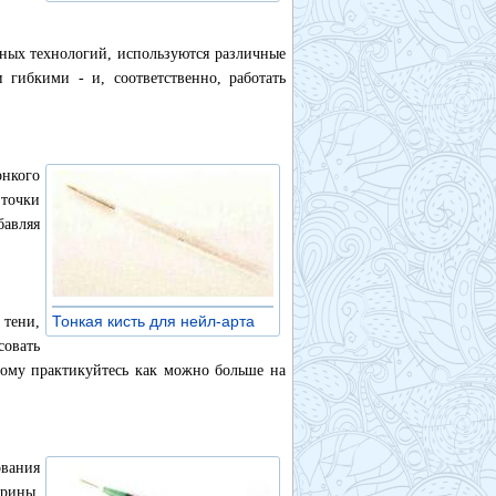
чных технологий, используются различные
 гибкими - и, соответственно, работать
онкого
 точки
бавляя
Тонкая кисть для нейл-арта
 тени,
»
овать
этому практикуйтесь как можно больше на
ования
рины.