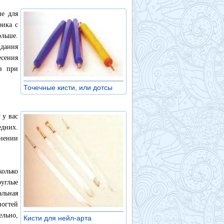
е для
рика с
льше.
здания
есения
в при
Точечные кисти, или дотсы
»
 у вас
дних.
лнении
колько
руглые
альная
ногтей
ельно,
Кисти для нейл-арта
»