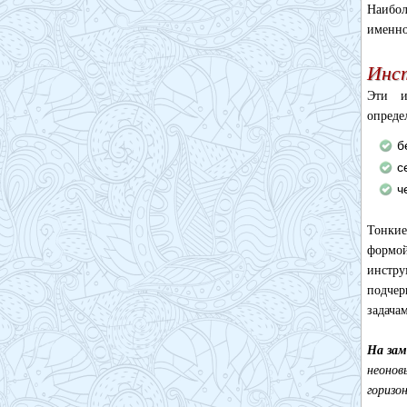
Наибол
именно
Инс
Эти и
опреде
б
с
ч
Тонкие
формой
инстру
подчер
задача
На за
неонов
горизо