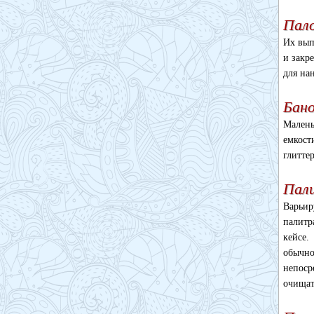
Пало
Их вып
и закр
для на
Бано
Мален
емкост
глитте
Пал
Варьир
палитр
кейсе.
обычн
непоср
очищат