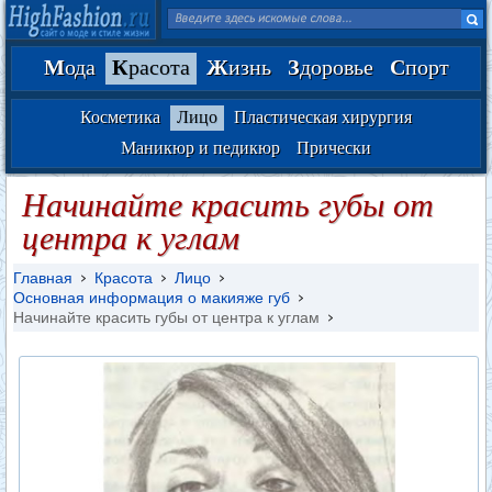
М
ода
К
расота
Ж
изнь
З
доровье
С
порт
Косметика
Лицо
Пластическая хирургия
Маникюр и педикюр
Прически
Начинайте красить губы от
центра к углам
Главная
Красота
Лицо
Основная информация о макияже губ
Начинайте красить губы от центра к углам