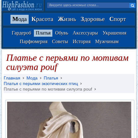
М
ода
К
расота
Ж
изнь
З
доровье
С
порт
Гардероб
Платья
Обувь
Аксессуары
Украшения
Парфюмерия
Советы
История
Мужчинам
Платье с перьями по мотивам
силуэта pouf
Главная
Мода
Платья
Платья с перьями экзотических птиц
Платье с перьями по мотивам силуэта pouf