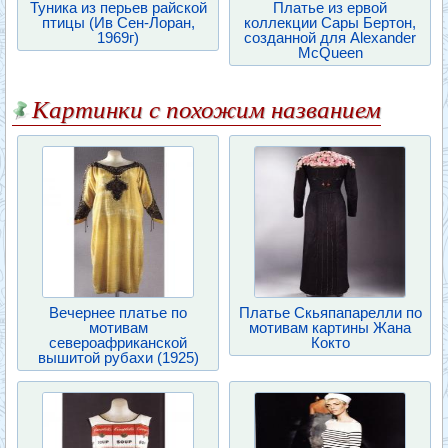
Туника из перьев райской
Платье из ервой
птицы (Ив Сен-Лоран,
коллекции Сары Бертон,
1969г)
созданной для Alexander
McQueen
Картинки с похожим названием
Вечернее платье по
Платье Скьяпапарелли по
мотивам
мотивам картины Жана
североафриканской
Кокто
вышитой рубахи (1925)