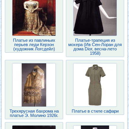
Платье из павлиньих
Платье-трапеция из
перьев леди Керзон
мохера (Ив Сен-Лоран для
(художник Логсдейл)
дома Dior, весна-лето
1958)
Трехярусная бахрома на
Платье в стиле сафари
платье Э. Молино 1926г.