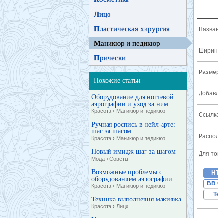
Л
ицо
П
ластическая хирургия
Назван
М
аникюр и педикюр
Ширина
П
рически
Разме
Похожие статьи
Добавл
Оборудование для ногтевой
аэрографии и уход за ним
Красота
›
Маникюр и педикюр
Ссылка
Ручная роспись в нейл-арте:
шаг за шагом
Распол
Красота
›
Маникюр и педикюр
Новый имидж шаг за шагом
Для то
Мода
›
Советы
Возможные проблемы с
H
оборудованием аэрографии
BB 
Красота
›
Маникюр и педикюр
T
Техника выполнения макияжа
Красота
›
Лицо