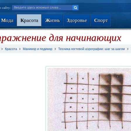
о сайту:
М
ода
К
расота
Ж
изнь
З
доровье
С
порт
пражнение для начинающих
Красота
Маникюр и педикюр
Техника ногтевой аэрографии: шаг за шагом