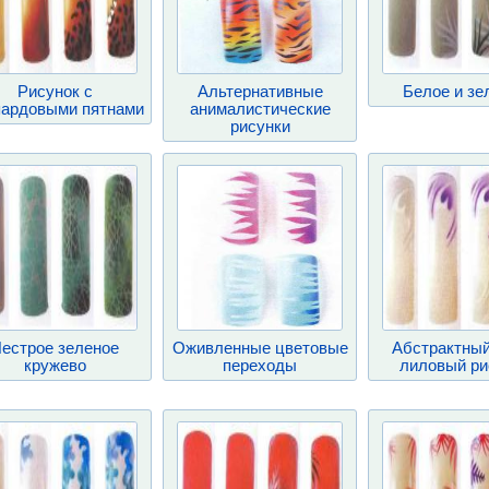
Рисунок с
Альтернативные
Белое и зе
пардовыми пятнами
анималистические
рисунки
естрое зеленое
Оживленные цветовые
Абстрактный
кружево
переходы
лиловый ри