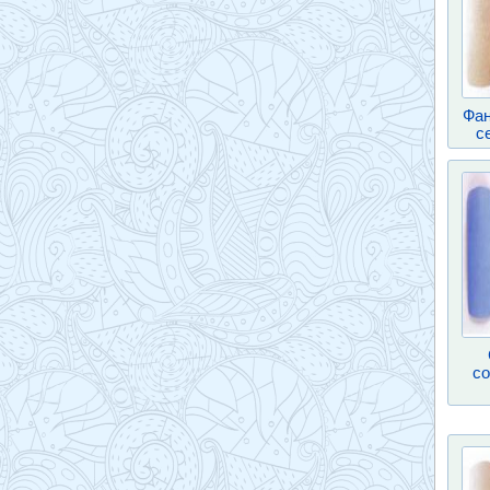
Фан
с
со