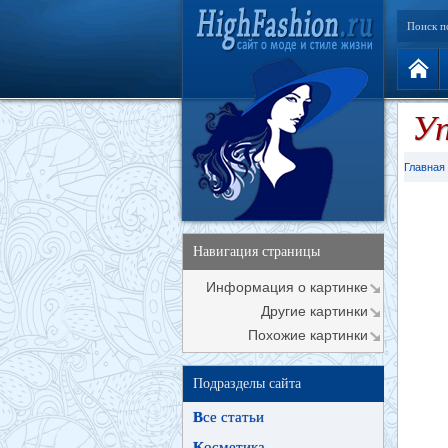
Поиск п
У
Главная
Навигация страницы
Информация о картинке
Другие картинки
Похожие картинки
Подразделы сайта
В
се статьи
К
осметика