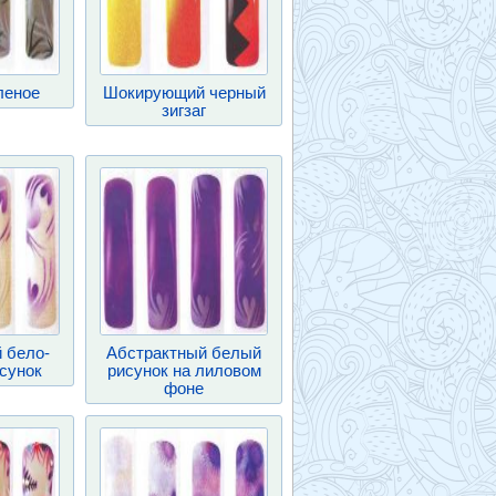
леное
Шокирующий черный
зигзаг
 бело-
Абстрактный белый
сунок
рисунок на лиловом
фоне