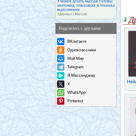
Учимся делать массаж головы:
анатомия, показания и техника
выполнения
Здоровье
›
Массаж
Д
Поделитесь с друзьями
ВКонтакте
Одноклассники
Мой Мир
Telegram
Я.Мессенджер
Нейл
X
WhatsApp
Pinterest