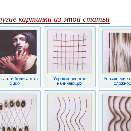
ругие картинки из этой статьи
-арт и боди-арт от
Упражнение для
Упражнение 
Sudo
начинающих
сложнос