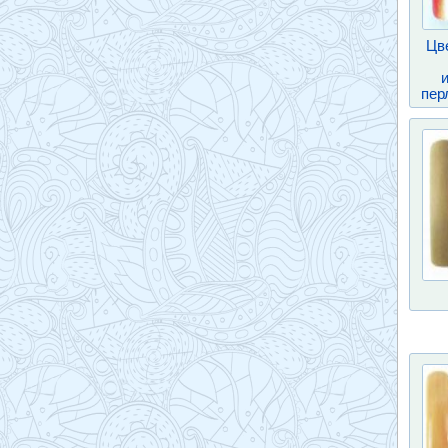
Цв
пер