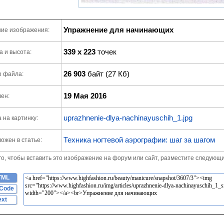
Упражнение для начинающих
ие изображения:
339 x 223
точек
 и высота:
26 903
байт (27 Кб)
р файла:
19 Мая 2016
ен:
uprazhnenie-dlya-nachinayuschih_1.jpg
 на картинку:
Техника ногтевой аэрографии: шаг за шагом
ожен в статье:
го, чтобы вставить это изображение на форум или сайт, разместите следующи
TML
Code
ext