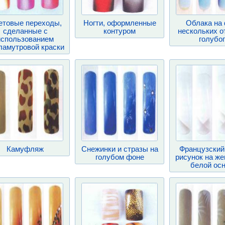
етовые переходы,
Ногти, оформленные
Облака на
сделанные с
контуром
нескольких о
использованием
голубо
ламутровой краски
Камуфляж
Снежинки и стразы на
Французский
голубом фоне
рисунок на ж
белой ос