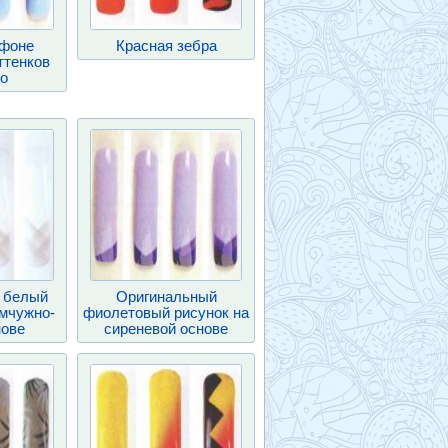
 фоне
Красная зебра
ттенков
го
 белый
Оригинальный
емчужно-
фиолетовый рисунок на
нове
сиреневой основе