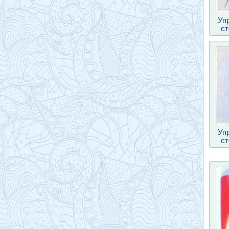
Уп
ст
Уп
ст