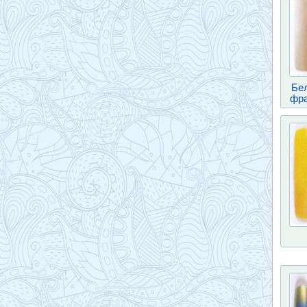
Бе
фра