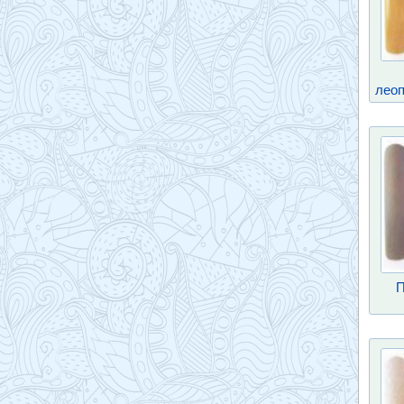
лео
П