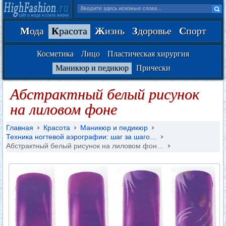
М
ода
К
расота
Ж
изнь
З
доровье
С
порт
Косметика
Лицо
Пластическая хирургия
Маникюр и педикюр
Прически
Абстрактный белый рисунок
на лиловом фоне
Главная
Красота
Маникюр и педикюр
Техника ногтевой аэрографии: шаг за шаго…
Абстрактный белый рисунок на лиловом фон…