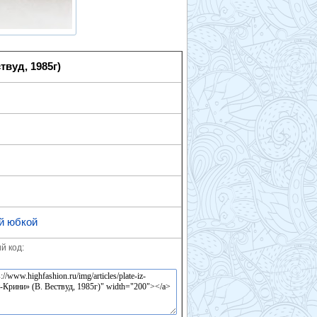
вуд, 1985г)
й юбкой
й код: