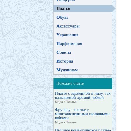
П
латья
О
бувь
А
ксессуары
У
крашения
П
арфюмерия
С
оветы
И
стория
М
ужчинам
Похожие статьи
Платье с зауженной к низу, так
называемой хромой, юбкой
Мода
›
Платья
Фру-фру - платье с
многочисленными шелковыми
юбками
Мода
›
Платья
Пышное романтическое платье-