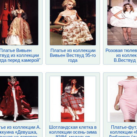
Платье Вивьен
Платье из коллекции
Розовая тюлев
твуд из коллекции
Вивьен Вествуд 95-го
из колле
гда перед камерой"
года
В.Вествуд 
ье из коллекции А.
Шотландская клетка в
Платье-фут
ккуина «Девушка,
коллекции осень-зима
коллекции 
вущая на дереве»
93/94, модельер
Дюбарри» (д