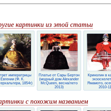
ругие картинки из этой статьи
трет императрицы
Платье от Сары Бертон
Кринолин в к
Евгении (Ф. К.
(модный дом Alexander
экзоскелет
ерхальтера, 1854г)
McQueen, весна/лето
Ямамото, осе
2013)
2010-11
артинки с похожим названием