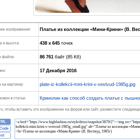
Платье из коллекции «Мини-Крини» (В. Вест
ие изображения:
438 x 645
точек
 и высота:
86 761
байт (85 Кб)
р файла:
17 Декабря 2016
ен:
plate-iz-kollekcii-mini-krini-v-vestvud-1985g.jpg
 на картинку:
Кринолин как способ создать платье с пышно
ожен в статье:
го, чтобы вставить это изображение на форум или сайт, разместите следующи
TML
Code
ext