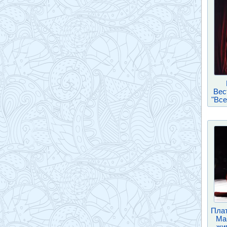
Вес
"Все
Плат
Ма
жи