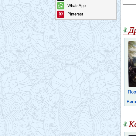
WhatsApp
Pinterest
Д
Пор
Винт
К