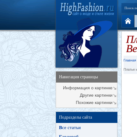
Поиск п
Пл
Ве
Главная
Платье 
Навигация страницы
Информация о картинке
Другие картинки
Похожие картинки
Подразделы сайта
В
се статьи
Г
ардероб