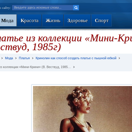
о сайту:
М
ода
К
расота
Ж
изнь
З
доровье
С
порт
атье из коллекции «Мини-Кри
ствуд, 1985г)
Мода
Платья
Кринолин как способ создать платье с пышной юбкой
из коллекции «Мини-Крини» (В. Вествуд, 1985…