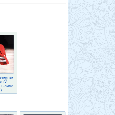
ачестве
а (Й.
нь-зима
)