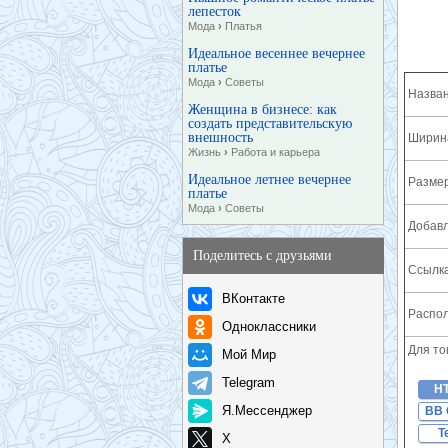
лепесток
Мода
›
Платья
Идеальное весеннее вечернее
платье
Мода
›
Советы
Назван
Женщина в бизнесе: как
создать представительскую
внешность
Ширина
Жизнь
›
Работа и карьера
Идеальное летнее вечернее
Разме
платье
Мода
›
Советы
Добавл
Поделитесь с друзьями
Ссылка
ВКонтакте
Распол
Одноклассники
Для то
Мой Мир
Telegram
H
Я.Мессенджер
BB 
T
X