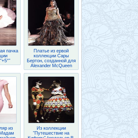
ая пачка
Платье из ервой
кции
коллекции Сары
"+5°"
Бертон, созданной для
Alexander McQueen
ляр из
Из коллекции
«Мадам
"Путешествие на
изайнер
Киферу" (модельер В.