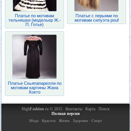
Платье по мотивам
Платье с перьями по
тельняшки (модельер Ж.-
мотивам силуэта pouf
П. Готье)
Платье Скьяпапарелли по
мотивам картины Жана
Кокто
High
Fashion
.ru © 2015
Контакты
Карта
Поиск
Полная версия
Мода
Красота
Жизнь
Здоровье
Спорт