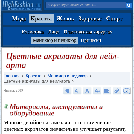
М
ода
К
расота
Ж
изнь
З
доровье
С
порт
Косметика
Лицо
Пластическая хирургия
Маникюр и педикюр
Прически
Цветные акрилаты для нейл-
арта
Главная
Красота
Маникюр и педикюр
Цветные акрилаты для нейл-арта
0
Январь 2009
Материалы, инструменты и
оборудование
Многие дизайнеры замечали, что применение
цветных акрилатов значительно улучшает результат,