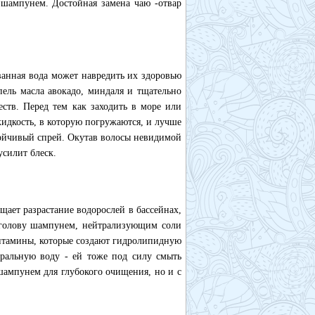
 шампунем. Достойная замена чаю -отвар
ванная вода может навредить их здоровью
пель масла авокадо, миндаля и тщательно
ств. Перед тем как заходить в море или
идкость, в которую погружаются, и лучше
тойчивый спрей. Окутав волосы невидимой
усилит блеск.
щает разрастание водорослей в бассейнах,
ь голову шампунем, нейтрализующим соли
витамины, которые создают гидролипидную
ральную воду - ей тоже под силу смыть
 шампунем для глубокого очищения, но и с