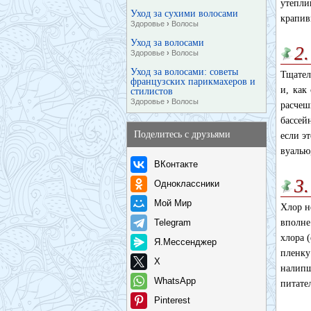
утепли
Уход за сухими волосами
крапив
Здоровье
›
Волосы
Уход за волосами
2
Здоровье
›
Волосы
Уход за волосами: советы
Тщател
французских парикмахеров и
и, как
стилистов
Здоровье
›
Волосы
расчеш
бассей
Поделитесь с друзьями
если э
вуалью
ВКонтакте
3
Одноклассники
Мой Мир
Хлор н
Telegram
вполне
хлора 
Я.Мессенджер
пленку
X
налипш
WhatsApp
питате
Pinterest