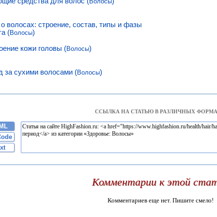
щие средства для волос (
)
Волосы
 о волосах: строение, состав, типы и фазы
а (
)
Волосы
оение кожи головы (
)
Волосы
д за сухими волосами (
)
Волосы
ССЫЛКА НА СТАТЬЮ В РАЗЛИЧНЫХ ФОРМА
ML
Code
xt
Комментарии к этой ста
Комментариев еще нет. Пишите смело!