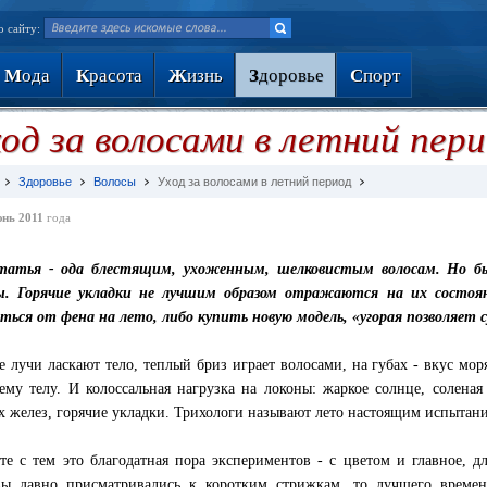
о сайту:
М
ода
К
расота
Ж
изнь
З
доровье
С
порт
од за волосами в летний пер
Здоровье
Волосы
Уход за волосами в летний период
нь 2011
года
татья - ода блестящим, ухоженным, шелковистым волосам. Но б
вы. Горячие укладки не лучшим образом отражаются на их состоя
ться от фена на лето, либо купить новую модель, «угорая позволяет 
 лучи ласкают тело, теплый бриз играет волосами, на губах - вкус мор
ему телу. И колоссальная нагрузка на локоны: жаркое солнце, соленая
х желез, горячие укладки. Трихологи называют лето настоящим испытани
те с тем это благодатная пора экспериментов - с цветом и главное, д
ы давно присматривались к коротким стрижкам. то лучшего времен