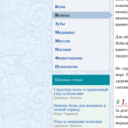
ножниц
К
ожа
неожид
В
олосы
менять
З
убы
времен
М
едицина
Для об
М
ассаж
Избега
П
итание
вашего
продук
Ф
изиотерапия
П
сихология
Но стр
море. 
Похожие статьи
здоров
считан
Структура волос и правильный
уход за волосами
Здоровье
›
Волосы
1
Нижнее белье для женщины в
летний период
За дол
Мода
›
Гардероб
поболь
Уход за жирными волосами
медных
Здоровье
›
Волосы