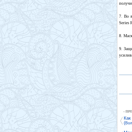
получи
7. Во 
Series
8. Мас
9. Защ
усилив
‹ П
Как
(
Во