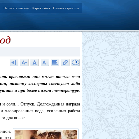
Написать письмо
Карта сайта
Главная страница
•
•
иод
0
ыть красивыми они могут только если
нии, поэтому эксперты советуют либо
сушить и при более низкой температуре.
я и соли... Отпуск. Долгожданная награда
 и хлорированная вода, усиленная работа
ем для волос.
линой.
и для