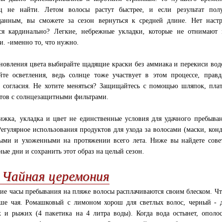
 не найти. Летом волосы растут быстрее, и если результат полу
анным, вы сможете за сезон вернуться к средней длине. Нет наст
ся кардинально? Легкие, небрежные укладки, которые не отнимают
и. -именно то, что нужно.
новления цвета выбирайте щадящие краски без аммиака и перекиси вод
йте осветления, ведь солнце тоже участвует в этом процессе, правд
 согласия. Не хотите меняться? Защищайтесь с помощью шляпок, пла
тов с солнцезащитными фильтрами.
ижка, укладка и цвет не единственные условия для удачного пребыва
Регулярное использования продуктов для ухода за волосами (маски, кон
ыми и ухоженными на протяжении всего лета. Ниже вы найдете совет
ные дни и сохранить этот образ на целый сезон.
. Чайная церемония
гие часы пребывания на пляже волосы расплачиваются своим блеском. Чт
ше чая. Ромашковый с лимоном хорош для светлых волос, черный - 
 и рыжих (4 пакетика на 4 литра воды). Когда вода остынет, ополос