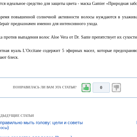
тся идеальное средство для защиты цвета - маска Gamier «Природная забо
время повышенной солнечной активности волосы нуждаются в ухажив
 Repair предназначен именно для интенсивного ухода.
ка против выпадения волос Aloe Vera от Dr. Sante препятствует их сухост
итная вуаль L'Occitane содержит 5 эфирных масел, которые предохраня
ают блеск.
0
ПОНРАВИЛАСЬ ЛИ ВАМ ЭТА СТАТЬЯ?
РЕДЫДУЩИЕ СТАТЬИ
 правильно мыть голову: цели и советы
)
лосы