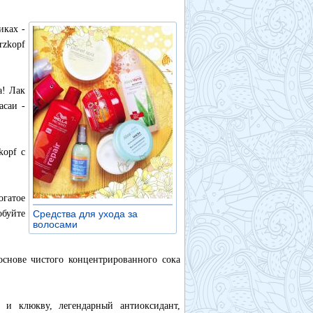
иках -
zkopf
а! Лак
асаи -
kopf с
гатое
обуйте
Средства для ухода за
волосами
»
основе чистого концентрированного сока
, и клюкву, легендарный антиоксидант,