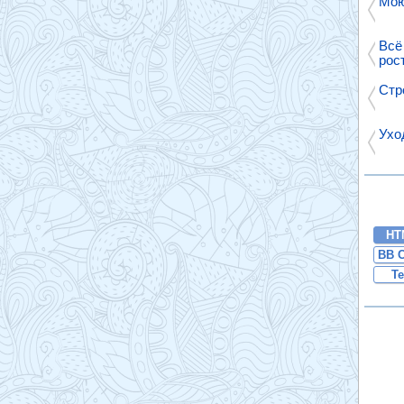
Мою
Всё
рост
Стр
Ухо
HT
BB 
Te