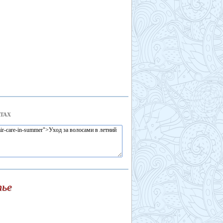
ТАХ
тье