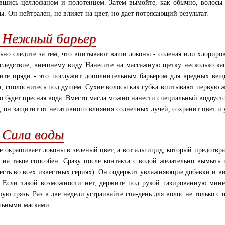
вшись целлофаном и полотенцем. Затем вымойте, как обычно, волосы
ы. Он нейтрален, не влияет на цвет, но дает потрясающий результат.
. Нежный барьер
ьно следите за тем, что впитывают ваши локоны - соленая или хлориро
 следствие, внешнему виду Нанесите на массажную щетку несколько ка
ите пряди - это послужит дополнительным барьером для вредных веще
н, сполоснитесь под душем. Сухие волосы как губка впитывают первую ж
то будет пресная вода. Вместо масла можно нанести специальный водоус
, он защитит от негативного влияния солнечных лучей, сохранит цвет и 
. Сила воды
е окрашивает локоны в зеленый цвет, а вот альгицид, который предотвра
 на такое способен. Сразу после контакта с водой желательно вымыт
(есть во всех известных сериях). Он содержит увлажняющие добавки и 
 Если такой возможности нет, держите под рукой газированную мине
ую грязь. Раз в две недели устраивайте спа-день для волос не только с
льными масками.