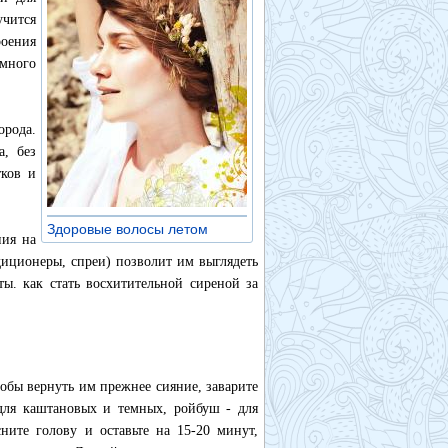
чится
роения
 много
орода.
а, без
тков и
Здоровые волосы летом
»
ния на
диционеры, спреи) позволит им выглядеть
ы. как стать восхитительной сиреной за
обы вернуть им прежнее сияние, заварите
для каштановых и темных, ройбуш - для
ните голову и оставьте на 15-20 минут,