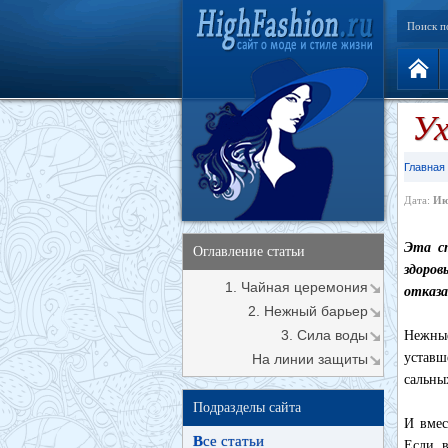
Поиск п
Ух
Главная
Дата:
Ию
Эта с
Оглавление статьи
здоро
1. Чайная церемония
отказа
2. Нежный барьер
3. Сила воды
Нежные
уставш
На линии защиты
сальны
Подразделы сайта
И вмес
В
се статьи
Если в