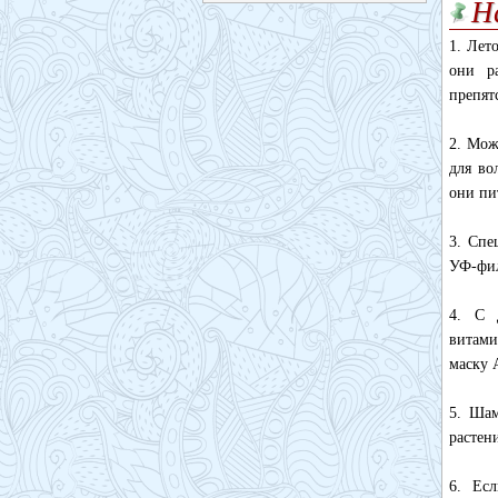
Н
1. Лет
они ра
препят
2. Мож
для во
они пи
3. Спе
УФ-фил
4. С 
витами
маску 
5. Шам
растен
6. Есл