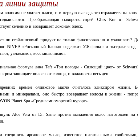
а линии защиты
ом волосам не хватает влаги, и в первую очередь это отражается на конч
здваиваются. Преображающая сыворотка-спрей Gliss Kur от Schwar
ствует сечению и возвращает локонам блеск.
ет ли стайлинговый продукт не только фиксировав но и ухаживать? Д
лос NIVEA «Роскошный Блонд» содержит УФ-фильтр и экстракт ягод 
тают, увлажняют, восстанавливают.
циальная формула лака Taft «Три погоды - Сияющий цвет» от Schwarz
ьтром защищает волосы от солнца, и влажности весь день.
древних времен оливковое масло считалось эликсиром жизни. Бо
нами и минералами, оно быстро возвращает волосы к жизни - попр
AVON Planet Spa «Средиземноморский курорт».
пунь Aloe Vera от Dr. Sante против выпадения волос изготовлен на 
ия.
и соединить аргановое масло, известное питательными свойствами