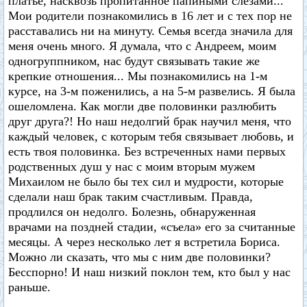
платье, насквозь пропитанное папиными слезами...
Мои родители познакомились в 16 лет и с тех пор не
расставались ни на минуту. Семья всегда значила для
меня очень много. Я думала, что с Андреем, моим
одногруппником, нас будут связывать такие же
крепкие отношения... Мы познакомились на 1-м
курсе, на 3-м поженились, а на 5-м развелись. Я была
ошеломлена. Как могли две половинки разлюбить
друг друга?! Но наш недолгий брак научил меня, что
каждый человек, с которым тебя связывает любовь, и
есть твоя половинка. Без встреченных нами первых
родственных душ у нас с моим вторым мужем
Михаилом не было бы тех сил и мудрости, которые
сделали наш брак таким счастливым. Правда,
продлился он недолго. Болезнь, обнаруженная
врачами на поздней стадии, «съела» его за считанные
месяцы. А через несколько лет я встретила Бориса.
Можно ли сказать, что мы с ним две половинки?
Бесспорно! И наш низкий поклон тем, кто был у нас
раньше.