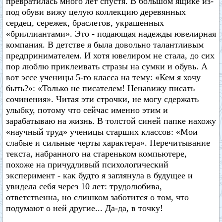
превратилась много лет спустя. В большом ящике из-
под обуви вижу целую коллекцию деревянных
сердец, сережек, браслетов, украшенных
«бриллиантами». Это - подающая надежды ювелирная
компания. В детстве я была довольно талантливым
предпринимателем. И хотя ювелиром не стала, до сих
пор люблю приклеивать стразы на сумки и обувь. А
вот эссе ученицы 5-го класса на тему: «Кем я хочу
быть?»: «Только не писателем! Ненавижу писать
сочинения». Читая эти строчки, не могу сдержать
улыбку, потому что сейчас именно этим и
зарабатываю на жизнь. В толстой синей папке нахожу
«научный труд» ученицы старших классов: «Мои
слабые и сильные черты характера». Перечитывание
текста, набранного на стареньком компьютере,
похоже на причудливый психологический
эксперимент - как будто я заглянула в будущее и
увидела себя через 10 лет: трудолюбива,
ответственна, но слишком заботится о том, что
подумают о ней другие... Да-да, в точку!