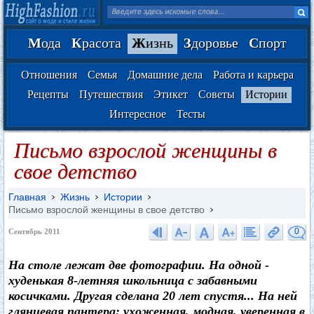
М
ода
К
расота
Ж
изнь
З
доровье
С
порт
Отношения
Семья
Домашние дела
Работа и карьера
Рецепты
Путешествия
Этикет
Советы
Истории
Интересное
Тесты
Письмо взрослой женщины в
свое детство
Главная
Жизнь
Истории
Письмо взрослой женщины в свое детство
0
Сентябрь 2011
На столе лежат две фотографии. На одной -
худенькая 8-летняя школьница с забавными
косичками. Другая сделана 20 лет спустя... На ней
глянцевая пантера: ухоженная, модная, уверенная в