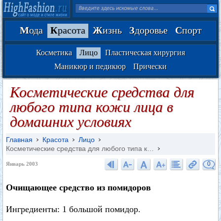
М
ода
К
расота
Ж
изнь
З
доровье
С
порт
Косметика
Лицо
Пластическая хирургия
Маникюр и педикюр
Прически
Косметические средства для
любого типа кожи лица в
домашних условиях
Главная
Красота
Лицо
Косметические средства для любого типа к…
0
Январь 2003
Очищающее средство из помидоров
Ингредиенты: 1 большой помидор.