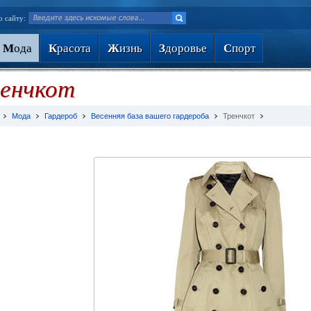
о сайту:
М
ода
К
расота
Ж
изнь
З
доровье
С
порт
енчкот
Мода
Гардероб
Весенняя база вашего гардероба
Тренчкот