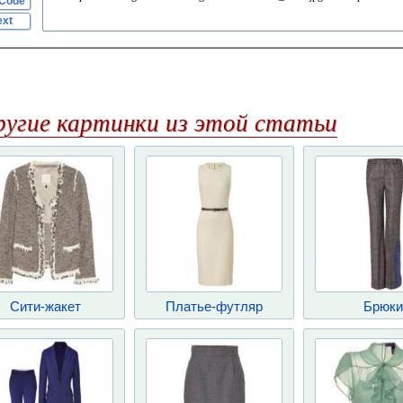
Code
ext
ругие картинки из этой статьи
Сити-жакет
Платье-футляр
Брюки