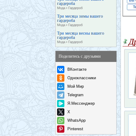
BB 
гардероба
T
Мода
›
Гардероб
Три месяца зимы вашего
гардероба
Мода
›
Гардероб
Три месяца весны вашего
гардероба
Д
Мода
›
Гардероб
Поделитесь с друзьями
ВКонтакте
Одноклассники
Мой Мир
Telegram
Я.Мессенджер
X
WhatsApp
Pinterest