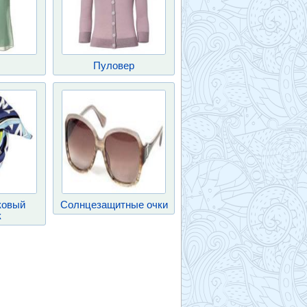
ы
Пуловер
ковый
Солнцезащитные очки
к