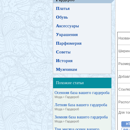
П
латья
О
бувь
А
ксессуары
У
крашения
Назван
П
арфюмерия
Ширина
С
оветы
И
стория
Разме
М
ужчинам
Добавл
Похожие статьи
Ссылка
Осенняя база вашего гардероба
Мода
›
Гардероб
Распол
Летняя база вашего гардероба
Мода
›
Гардероб
Для то
Зимняя база вашего гардероба
Мода
›
Гардероб
H
Три месяца осени вашего