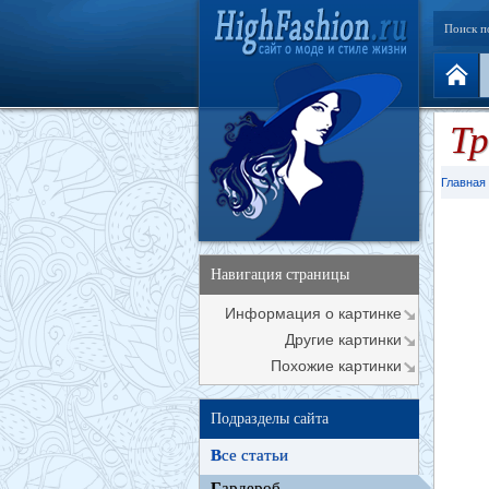
Поиск п
Тр
Главная
Навигация страницы
Информация о картинке
Другие картинки
Похожие картинки
Подразделы сайта
В
се статьи
Г
ардероб