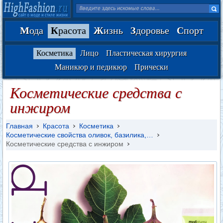
М
ода
К
расота
Ж
изнь
З
доровье
С
порт
Косметика
Лицо
Пластическая хирургия
Маникюр и педикюр
Прически
Косметические средства с
инжиром
Главная
Красота
Косметика
Косметические свойства оливок, базилика,…
Косметические средства с инжиром