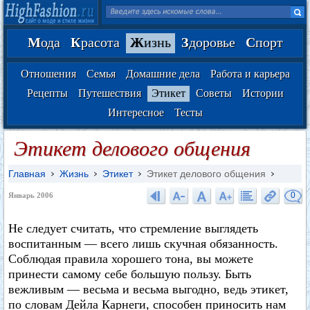
М
ода
К
расота
Ж
изнь
З
доровье
С
порт
Отношения
Семья
Домашние дела
Работа и карьера
Рецепты
Путешествия
Этикет
Советы
Истории
Интересное
Тесты
Этикет делового общения
Главная
Жизнь
Этикет
Этикет делового общения
0
Январь 2006
Не следует считать, что стремление выглядеть
воспитанным — всего лишь скучная обязанность.
Соблюдая правила хорошего тона, вы можете
принести самому себе большую пользу. Быть
вежливым — весьма и весьма выгодно, ведь этикет,
по словам Дейла Карнеги, способен приносить нам