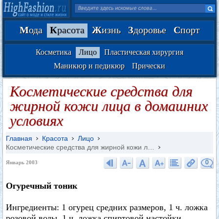
М
ода
К
расота
Ж
изнь
З
доровье
С
порт
Косметика
Лицо
Пластическая хирургия
Маникюр и педикюр
Прически
Косметические средства для
жирной кожи лица в домашних
условиях
Главная
Красота
Лицо
Косметические средства для жирной кожи л…
0
Январь 2003
Огуречный тоник
Ингредиенты: 1 огурец средних размеров, 1 ч. ложка
розовой воды, 1 ч. ложка спиртовой настойки