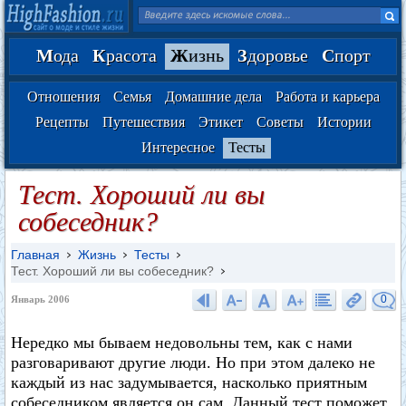
М
ода
К
расота
Ж
изнь
З
доровье
С
порт
Отношения
Семья
Домашние дела
Работа и карьера
Рецепты
Путешествия
Этикет
Советы
Истории
Интересное
Тесты
Тест. Хороший ли вы
собеседник?
Главная
Жизнь
Тесты
Тест. Хороший ли вы собеседник?
0
Январь 2006
Нередко мы бываем недовольны тем, как с нами
разговаривают другие люди. Но при этом далеко не
каждый из нас задумывается, насколько приятным
собеседником является он сам. Данный тест поможет