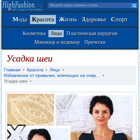
М
ода
К
расота
Ж
изнь
З
доровье
С
порт
Косметика
Лицо
Пластическая хирургия
Маникюр и педикюр
Прически
Усадка шеи
Главная
Красота
Лицо
Избавление от привычек, влияющих на очар…
Усадка шеи