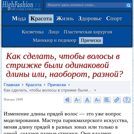
М
ода
К
расота
Ж
изнь
З
доровье
С
порт
Косметика
Лицо
Пластическая хирургия
Маникюр и педикюр
Прически
Как сделать, чтобы волосы в
стрижке были одинаковой
длины или, наоборот, разной?
Главная
Красота
Прически
Как сделать, чтобы волосы в стрижке были…
0
Январь 2000
Изменение длины прядей волос — это уже вопрос
моделирования. Мастера парикмахерского искусства,
меняя длину прядей в разных зонах или только в
одной, создают разные стрижки. Они владеют