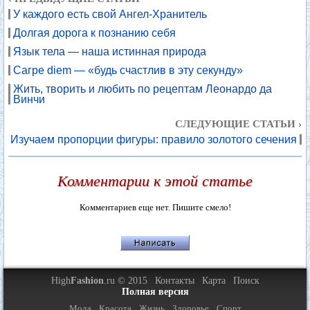
У каждого есть свой Ангел-Хранитель
Долгая дорога к познанию себя
Язык тела — наша истинная природа
Сагре diem — «будь счастлив в эту секунду»
Жить, творить и любить по рецептам Леонардо да
Винчи
СЛЕДУЮЩИЕ СТАТЬИ ›
Изучаем пропорции фигуры: правило золотого сечения
Комментарии к этой статье
Комментариев еще нет. Пишите смело!
High
Fashion
.ru © 2015
Контакты
Карта
Поиск
Полная версия
Мода
Красота
Жизнь
Здоровье
Спорт