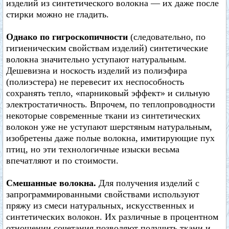
изделий из синтетического волокна — их даже после
стирки можно не гладить.
Однако по гигроскопичности
(следовательно, по
гигиеническим свойствам изделий) синтетические
волокна значительно уступают натуральным.
Дешевизна и носкость изделий из полиэфира
(полиэстера) не перевесит их неспособность
сохранять тепло, «парниковый эффект» и сильную
электростатичность. Впрочем, по теплопроводности
некоторые современные ткани из синтетических
волокон уже не уступают шерстяным натуральным,
изобретены даже полые волокна, имитирующие пух
птиц, но эти технологичные изыски весьма
впечатляют и по стоимости.
Смешанные волокна.
Для получения изделий с
запрограммированными свойствами используют
пряжу из смеси натуральных, искусственных и
синтетических волокон. Их различные в процентном
отношении сочетания позволяют получить ткани и