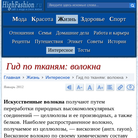
М
ода
К
расота
Ж
изнь
З
доровье
С
порт
Отношения
Семья
Домашние дела
Работа и карьера
Рецепты
Путешествия
Этикет
Советы
Истории
Интересное
Тесты
Гид по тканям: волокна
Главная
Жизнь
Интересное
Гид по тканям: волокна
0
Январь 2012
Искусственные волокна
получают путем
переработки природных высокомолекулярных
соединений — целлюлозы и ее производных, а также
белков. Наиболее распространенное волокно,
получаемое из целлюлозы, — вискозное (англ. rayon).
Вискозное волокно по своему химическому составу