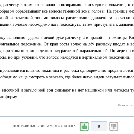
у, расческу вынимают из волос и возвращают в исходное положение, отсту
образом обрабатывают все волосы теменной зоны головы. На границе ме
чной и теменной зонами волосы расчесывают движением расчески 
ывания волосам необходимо дать подсохнуть, затем приступить к дальней
ку выполняют держа в левой руке расческу, а в правой — ножницы. Ра
зонтальное положение. От края роста волос на лбу расческу вводят в 
у, при этом ножницы держат над расческой параллельно ей. По мере про
осы, но при условии, что волосы находятся в вертикальном положении.
 производится плавно, ножницы и расческа одновременно продвигаются 
еобходимо чаще смотреть в зеркало, где более четко виден результат вып
 височной и затылочной зон снимают на нет машинкой или методом ту
ую форму.
Источник: 
0
ПОНРАВИЛАСЬ ЛИ ВАМ ЭТА СТАТЬЯ?