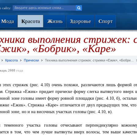
о сайту:
М
ода
К
расота
Ж
изнь
З
доровье
С
порт
хника выполнения стрижек:
жик», «Бобрик», «Каре»
Красота
Прически
Техника выполнения стрижек: стрижки «Ежик», «Бобри…
варь 2008
года
 этих стрижек (рис. 4.10) очень похожи, различаются лишь формой от
ая. Стрижка «Ежик» придает прическе форму слегка вытянутого вверх ша
енной зоне головы имеет форму ровной площадки (рис. 4.10, б), осталь
рижке «Ежик». Стрижка «Каре» отличается от двух предыдущих тем, чт
нной зоне, но и на височных участках головы (рис. 4.10, в).
ы теменного участка головы отчесывают перпендикулярно кожном
ается в том, что чем лучше вытянуты вверх волосы, тем выше качеств