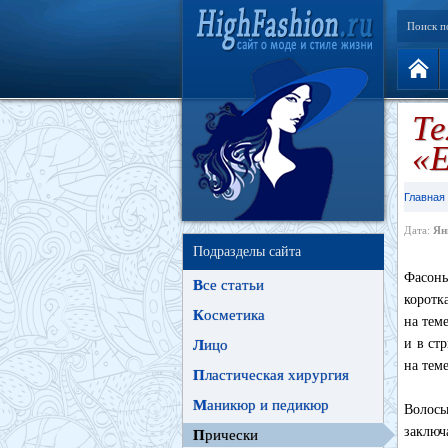
Поиск п
Те
«Е
Главная
Дата:
Ян
Подразделы сайта
Фасоны
В
се статьи
коротк
К
осметика
на тем
и в ст
Л
ицо
на теме
П
ластическая хирургия
М
аникюр и педикюр
Волос
заключ
П
рически