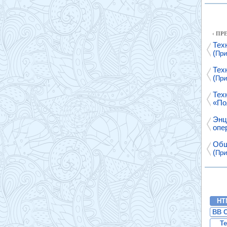
‹ П
Тех
(
При
Тех
(
При
Тех
«По
Энц
опе
Общ
(
При
HT
BB 
Te