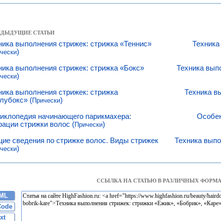
РЕДЫДУЩИЕ СТАТЬИ
ника выполнения стрижек: стрижка «Теннис»
Техника
)
чески
ника выполнения стрижек: стрижка «Бокс»
Техника вып
)
чески
ника выполнения стрижек: стрижка
Техника в
лубокс» (
)
Прически
иклопедия начинающего парикмахера:
Особен
рации стрижки волос (
)
Прически
ие сведения по стрижке волос. Виды стрижек
Техника выпо
)
чески
ССЫЛКА НА СТАТЬЮ В РАЗЛИЧНЫХ ФОРМА
ML
Code
xt