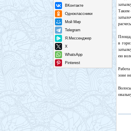
затылк
ВКонтакте
Таким 
Одноклассники
затыло
Мой Мир
расчес
Telegram
Площад
Я.Мессенджер
в гори
X
затылк
WhatsApp
ею вол
Pinterest
Работа
зоне н
Волосы
овальн