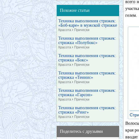
всего 
участк
Похожие статьи
гелем.
Техника выполнения стрижек:
«Боб-каре» в мужской стрижке
Красота
›
Прически
Техника выполнения стрижек:
стрижка «Полубокс»
Красота
›
Прически
Техника выполнения стрижек:
стрижка «Бокс»
Красота
›
Прически
Техника выполнения стрижек:
стрижка «Теннис»
Красота
›
Прически
Техника выполнения стрижек:
стрижка «Гарсон»
Красота
›
Прически
Техника выполнения стрижек:
стрижка «Ринг»
Стри
Красота
›
Прически
Волосы
края р
Поделитесь с друзьями
вводят