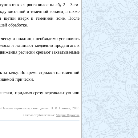
пив от края роста волос на лбу 2... 3 см.
жду височной и теменной зонами, а также
и щетки вверх к теменной зоне. После
шей обработке.
сческу и ножницы необходимо установить
волосы и начинают медленно продвигать к
движения расчески срезают захватываемые
к затылку. Во время стрижки на теменной
олняемой прически.
шевки, придавая срезу вертикальную или
«Основы парикмахерского дела», Н. И. Панина, 2008
Статья опубликована:
Мария Фролова