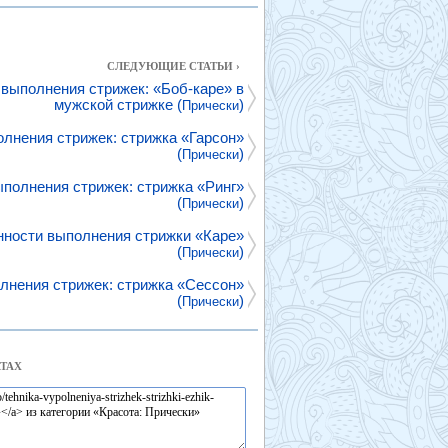
СЛЕДУЮЩИЕ СТАТЬИ ›
 выполнения стрижек: «Боб-каре» в
мужской стрижке (
)
Прически
олнения стрижек: стрижка «Гарсон»
(
)
Прически
ыполнения стрижек: стрижка «Ринг»
(
)
Прически
ности выполнения стрижки «Каре»
(
)
Прически
лнения стрижек: стрижка «Сессон»
(
)
Прически
ТАХ