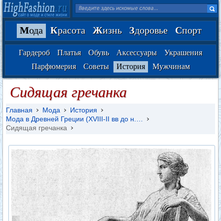
М
ода
К
расота
Ж
изнь
З
доровье
С
порт
Гардероб
Платья
Обувь
Аксессуары
Украшения
Парфюмерия
Советы
История
Мужчинам
Сидящая гречанка
Главная
Мода
История
Мода в Древней Греции (XVIII-II вв до н.…
Сидящая гречанка