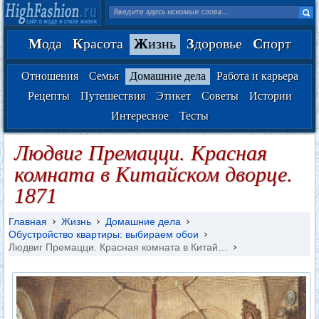
М
ода
К
расота
Ж
изнь
З
доровье
С
порт
Отношения
Семья
Домашние дела
Работа и карьера
Рецепты
Путешествия
Этикет
Советы
Истории
Интересное
Тесты
Людвиг Премацци. Красная
комната в Китайском дворце.
1871
Главная
Жизнь
Домашние дела
Обустройство квартиры: выбираем обои
Людвиг Премацци. Красная комната в Китай…