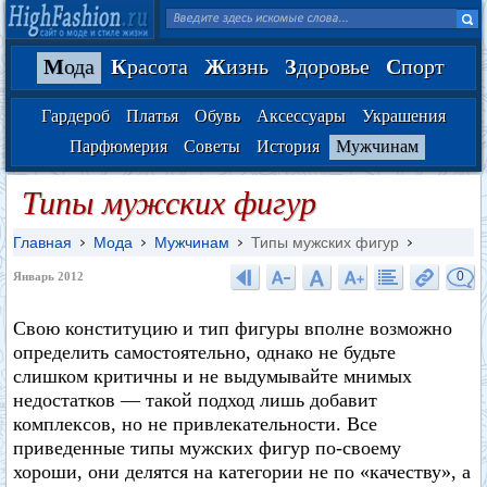
М
ода
К
расота
Ж
изнь
З
доровье
С
порт
Гардероб
Платья
Обувь
Аксессуары
Украшения
Парфюмерия
Советы
История
Мужчинам
Типы мужских фигур
Главная
Мода
Мужчинам
Типы мужских фигур
0
Январь 2012
Свою конституцию и тип фигуры вполне возможно
определить самостоятельно, однако не будьте
слишком критичны и не выдумывайте мнимых
недостатков — такой подход лишь добавит
комплексов, но не привлекательности. Все
приведенные типы мужских фигур по-своему
хороши, они делятся на категории не по «качеству», а