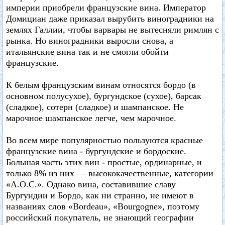
империи приобрели французские вина. Император
Домициан даже приказал вырубить виноградники на
землях Галлии, чтобы варвары не вытесняли римлян с
рынка. Но виноградники выросли снова, а
итальянские вина так и не смогли обойти
французские.
К белым французским винам относятся бордо (в
основном полусухое), бургундское (сухое), барсак
(сладкое), сотерн (сладкое) и шампанское. Не
марочное шампанское легче, чем марочное.
Во всем мире популярностью пользуются красные
французские вина - бургундские и бордоские.
Большая часть этих вин - простые, ординарные, и
только 8% из них — высококачественные, категории
«А.О.С.». Однако вина, составившие славу
Бургундии и Бордо, как ни странно, не имеют в
названиях слов «Bordeau», «Bourgogne», поэтому
российский покупатель, не знающий географии