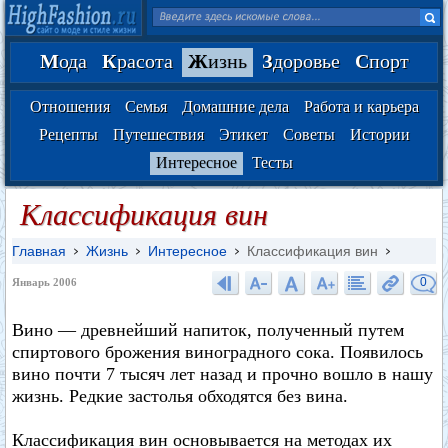
М
ода
К
расота
Ж
изнь
З
доровье
С
порт
Отношения
Семья
Домашние дела
Работа и карьера
Рецепты
Путешествия
Этикет
Советы
Истории
Интересное
Тесты
Классификация вин
Главная
Жизнь
Интересное
Классификация вин
0
Январь 2006
Вино — древнейший напиток, полученный путем
спиртового брожения виноградного сока. Появилось
вино почти 7 тысяч лет назад и прочно вошло в нашу
жизнь. Редкие застолья обходятся без вина.
Классификация вин основывается на методах их