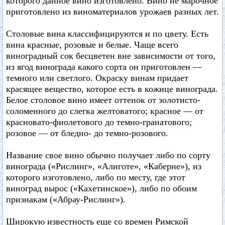
которого данное вино изготовлено. Вино не марочное
приготовлено из виноматериалов урожаев разных лет.
Столовые вина классифицируются и по цвету. Есть
вина красные, розовые и белые. Чаще всего
виноградный сок бесцветен вне зависимости от того,
из ягод винограда какого сорта он приготовлен —
темного или светлого. Окраску винам придает
красящее вещество, которое есть в кожице винограда.
Белое столовое вино имеет оттенок от золотисто-
соломенного до слегка желтоватого; красное — от
красновато-фиолетового до темно-гранатового;
розовое — от бледно- до темно-розового.
Название свое вино обычно получает либо по сорту
винограда («Рислинг», «Алиготе», «Каберне»), из
которого изготовлено, либо по месту, где этот
виноград вырос («Кахетинское»), либо по обоим
признакам («Абрау-Рислинг»).
Широкую известность еще со времен Римской