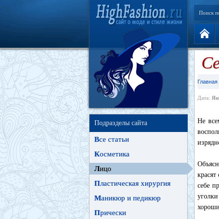
Поиск п
Се
Главная
Дата:
Ян
Не все
Подразделы сайта
воспол
В
се статьи
изрядн
К
осметика
Объясн
Л
ицо
красят
П
ластическая хирургия
себе п
уголки
М
аникюр и педикюр
хороши
П
рически