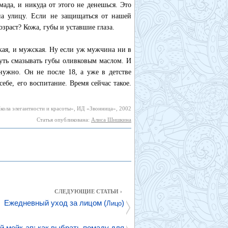
мада, и никуда от этого не денешься. Это
а улицу. Если не защищаться от нашей
озраст? Кожа, губы и уставшие глаза.
кая, и мужская. Ну если уж мужчина ни в
чуть смазывать губы оливковым маслом. И
нужно. Он не после 18, а уже в детстве
себе, его воспитание. Время сейчас такое.
кола элегантности и красоты», ИД «Звонница», 2002
Статья опубликована:
Алиса Шишкина
СЛЕДУЮЩИЕ СТАТЬИ ›
Ежедневный уход за лицом (
)
Лицо
й мейк-ап: как выбрать помаду для