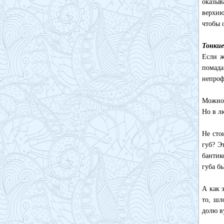
оказыв
верхню
чтобы 
Тонкие
Если ж
помада
непроф
Можно 
Но в л
Не сто
губ? Э
бантик
губа б
А как 
то, шл
долю в