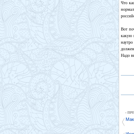
Что ка
нормал
россий
Вот по
какую 
наутро
должен
Надо в
‹ П
Мак
Иск