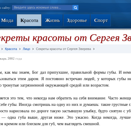
о сайту:
М
ода
К
расота
Ж
изнь
З
доровье
С
порт
креты красоты от Сергея Зв
Красота
Лицо
Секреты красоты от Сергея Зверева
варь 2002
года
м, как мы знаем, Бог дал припухшие, правильной формы губы. И немн
ьзоваться этим даром. Я постоянно встречаю людей, у которых губы н
о тронутые загрязненной окружающей средой или возрастом.
яется это тем, что некогда нам обратить на себя внимание. Часто женщ
 себе губы. Иногда смотришь на одну из них и думаешь: такие грустные гл
росто нарисовала по дороге такую застывшую улыбку, будто снятую с у
 — одна губа выше, другая ниже. Это ужасно. Когда некогда, лучше
м кремом или блеском для губ, чем выглядеть смешной.