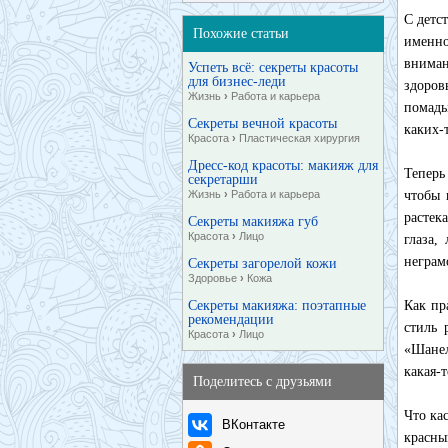
С детс
Похожие статьи
именно
вниман
Успеть всё: секреты красоты
для бизнес-леди
здоров
Жизнь
›
Работа и карьера
помады
Секреты вечной красоты
каких-
Красота
›
Пластическая хирургия
Дресс-код красоты: макияж для
Теперь
секретарши
Жизнь
›
Работа и карьера
чтобы 
растек
Секреты макияжа губ
Красота
›
Лицо
глаза,
неграм
Секреты загорелой кожи
Здоровье
›
Кожа
Секреты макияжа: поэтапные
Как пр
рекомендации
стиль 
Красота
›
Лицо
«Шанел
какая-
Поделитесь с друзьями
Что ка
ВКонтакте
красны