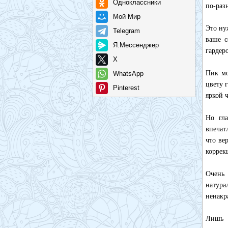
Одноклассники
по-раз
Мой Мир
Это ну
Telegram
ваше с
Я.Мессенджер
гардеро
X
Пик мо
WhatsApp
цвету 
Pinterest
яркой ч
Но гл
впечат
что ве
коррек
Очень
натур
ненакр
Лишь с