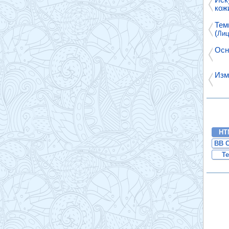
кожи
Тем
(
Лиц
Осн
Изм
HT
BB 
Te