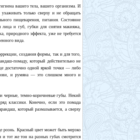
гигиена вашего тела, вашего организма. И
 ухаживать только сверху и не обращать
льного пищеварения, питания. Состояние
 лица и губ, губки для снятия макияжа,
ка, природного эффекта, уже не требуется
венного вида.
ррекции, создания формы, так и для того,
андаш-помаду, который действительно не
ице достаточно одной яркой точки — либо
 брови, и румяна — это слишком много и
ти черные, темно-коричневые губы. Некий
ряд классики. Конечно, если это помада
арандаш, который размазывается, а сверху
де рознь. Красный цвет может быть мерзко
 и тот же тон на разных губах смотрится