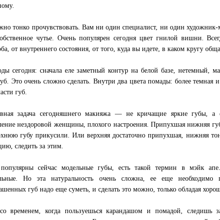
ному.
жно тонко прочувствовать. Вам ни один специалист, ни один художник-м
обственное чутье. Очень популярен сегодня цвет гнилой вишни. Всег
ба, от внутреннего состояния, от того, куда вы идете, в каком кругу обща
ды сегодня: сначала еле заметный контур на белой базе, нетемный, м
губ. Это очень сложно сделать. Внутри два цвета помады: более темная и 
асти губ.
авная задача сегодняшнего макияжа — не кричащие яркие губы, а
ление нездоровой женщины, плохого настроения. Припухшая нижняя губ
рхнюю губу прикусили. Или верхняя достаточно припухшая, нижняя тон
цию, следить за этим.
 популярны сейчас модельные губы, есть такой термин в мэйк а
альные. Но эта натуральность очень сложна, ее еще необходимо 
ашенных губ надо еще суметь, и сделать это можно, только обладая хоро
о временем, когда пользуешься карандашом и помадой, следишь з