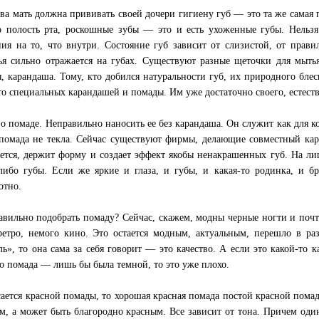
тва мать должна прививать своей дочери гигиену губ — это та же самая 
 полость рта, роскошные зубы — это и есть ухоженные губы. Нельзя
ия на то, что внутри. Состояние губ зависит от слизистой, от прави
ья сильно отражается на губах. Существуют разные щеточки для мытья
, карандаша. Тому, кто добился натуральности губ, их природного блес
то специальных карандашей и помады. Им уже достаточно своего, естест
 о помаде. Неправильно наносить ее без карандаша. Он служит как для ко
помада не текла. Сейчас существуют фирмы, делающие совместный кар
ается, держит форму и создает эффект якобы ненакрашенных губ. На л
 либо губы. Если же яркие и глаза, и губы, и какая-то родинка, и
отно.
авильно подобрать помаду? Сейчас, скажем, модны черные ногти и поч
ретро, немого кино. Это остается модным, актуальным, перешло в раз
ь», то она сама за себя говорит — это качество. А если это какой-то к
то помада — лишь бы была темной, то это уже плохо.
сается красной помады, то хорошая красная помада постой красной пома
м, а может быть благородно красным. Все зависит от тона. Причем один