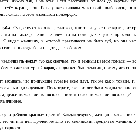
ается, нужно так, а не этак. Если расстояние от носа до верхней г
ю губу карандашом. Если у вас слишком маленький подбородок, то н
она лежала на этом маленьком подбородке.
 губы.
Существуют коллаген, силикон, многие другие препараты, кото
е мы на такое решение не идем, то на помощь как раз и приходит к
. Я видел женщину, у которой практически не было губ, но она нас
ессионал никогда бы и не догадался об этом.
увеличивать форму губ как светлым, так и темным цветом помады — все
юбом случае контурный карандаш должен быть темным, потому что он оп
ит забывать, что припухшие губы не всем идут, так же как и тонкие. 
то очень индивидуально. Посмотрите, сколько лет были модны тонкие 
ом, целое поколение их носило, а потом целое поколение носило губы
ыла длиннее.
злоупотребляли красным цветом! Каждая девушка, женщина хотела носи
о это ей или нет. Причем не шло это семидесяти процентам женщин.
ульгарности.