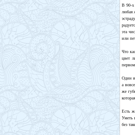
В 90-х
любая 
эстрад
радует
эта чи
или пе
Что ка
цвет л
первом
Один и
а вовс
же губ
которая
Есть ж
Уметь 
без так