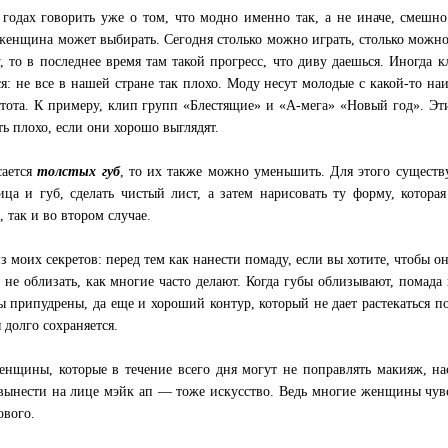
 годах говорить уже о том, что модно именно так, а не иначе, смешно
женщина может выбирать. Сегодня столько можно играть, столько можн
у, то в последнее время там такой прогресс, что диву даешься. Иногда 
ся: не все в нашей стране так плохо. Моду несут молодые с какой-то наи
стота. К примеру, клип групп «Блестящие» и «А-мега» «Новый год». Э
ть плохо, если они хорошо выглядят.
сается
толстых губ
, то их также можно уменьшить. Для этого существ
ица и губ, сделать чистый лист, а затем нарисовать ту форму, котора
, так и во втором случае.
з моих секретов: перед тем как нанести помаду, если вы хотите, чтобы о
е не облизать, как многие часто делают. Когда губы облизывают, помада 
ы припудрены, да еще и хороший контур, который не дает растекаться по
 долго сохраняется.
енщины, которые в течение всего дня могут не поправлять макияж, нас
вынести на лице мэйк ап — тоже искусство. Ведь многие женщины чувс
ового.