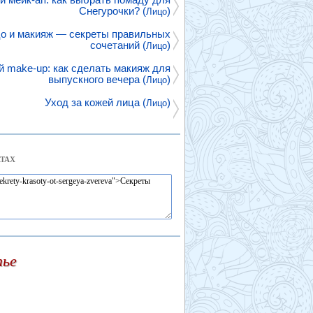
Снегурочки? (
)
Лицо
цо и макияж — секреты правильных
сочетаний (
)
Лицо
 make-up: как сделать макияж для
выпускного вечера (
)
Лицо
Уход за кожей лица (
)
Лицо
ТАХ
тье