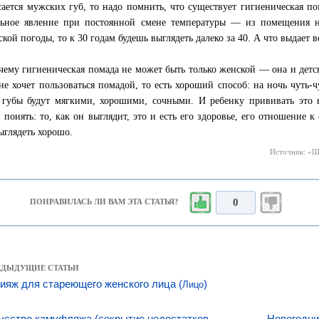
сается мужских губ, то надо помнить, что существует гигиеническая по
ьное явление при постоянной смене температуры — из помещения н
ской погоды, то к 30 годам будешь выглядеть далеко за 40. А что выдает в
чему гигиеническая помада не может быть только женской — она и детс
не хочет пользоваться помадой, то есть хороший способ: на ночь чуть-
 губы будут мягкими, хорошими, сочными. И ребенку прививать это 
 понять: то, как он выглядит, это и есть его здоровье, его отношение к 
ыглядеть хорошо.
Источник: «Ш
0
ПОНРАВИЛАСЬ ЛИ ВАМ ЭТА СТАТЬЯ?
РЕДЫДУЩИЕ СТАТЬИ
ияж для стареющего женского лица (
)
Лицо
усство камуфляжа (сокрытие недостатков
Новогодни