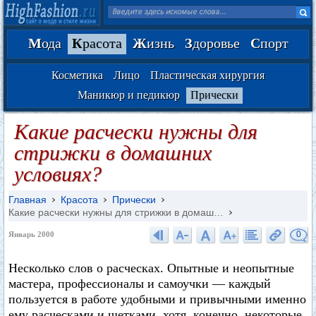
М
ода
К
расота
Ж
изнь
З
доровье
С
порт
Косметика
Лицо
Пластическая хирургия
Маникюр и педикюр
Прически
Какие расчески нужны для
стрижки в домашних
условиях?
Главная
Красота
Прически
Какие расчески нужны для стрижки в домаш…
0
Январь 2000
Несколько слов о расческах. Опытные и неопытные
мастера, профессионалы и самоучки — каждый
пользуется в работе удобными и привычными именно
ему расческами и щетками, хотя, конечно, некоторые