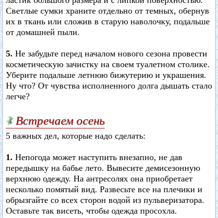
ластик большого размера и с липкой поверхностью.
Светлые сумки храните отдельно от темных, обернув
их в ткань или сложив в старую наволочку, подальше
от домашней пыли.
5.
Не забудьте перед началом нового сезона провести
косметическую зачистку на своем туалетном столике.
Уберите подальше летнюю бижутерию и украшения.
Ну что? От чувства исполненного долга дышать стало
легче?
Встречаем осень
5 важных дел, которые надо сделать:
1.
Непогода может наступить внезапно, не дав
передышку на бабье лето. Вывесите демисезонную
верхнюю одежду. На антресолях она приобретает
несколько помятый вид. Развесьте все на плечики и
обрызгайте со всех сторон водой из пульверизатора.
Оставьте так висеть, чтобы одежда просохла.