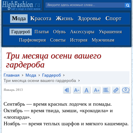
М
ода
К
расота
Ж
изнь
З
доровье
С
порт
Гардероб
Платья
Обувь
Аксессуары
Украшения
Парфюмерия
Советы
История
Мужчинам
Три месяца осени вашего
гардероба
Главная
Мода
Гардероб
Три месяца осени вашего гардероба
0
Январь 2013
Сентябрь — время красных лодочек и помады.
Октябрь — время твида, замши, «крокодила» и
«леопарда».
Ноябрь — время теплых шарфов и мягкого кашемира.