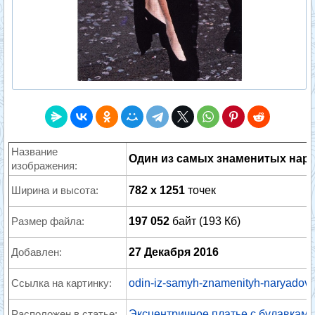
Название
Один из самых знаменитых наряд
изображения:
Ширина и высота:
782 x 1251
точек
Размер файла:
197 052
байт (193 Кб)
Добавлен:
27 Декабря 2016
Ссылка на картинку:
odin-iz-samyh-znamenityh-naryadov-i
Расположен в статье:
Эксцентричное платье с булавками