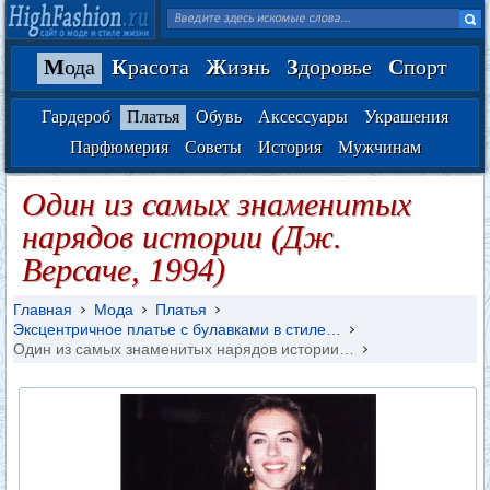
М
ода
К
расота
Ж
изнь
З
доровье
С
порт
Гардероб
Платья
Обувь
Аксессуары
Украшения
Парфюмерия
Советы
История
Мужчинам
Один из самых знаменитых
нарядов истории (Дж.
Версаче, 1994)
Главная
Мода
Платья
Эксцентричное платье с булавками в стиле…
Один из самых знаменитых нарядов истории…