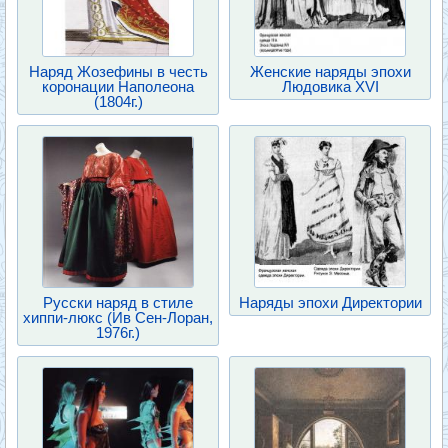
Наряд Жозефины в честь
Женские наряды эпохи
коронации Наполеона
Людовика XVI
(1804г.)
Русски наряд в стиле
Наряды эпохи Директории
хиппи-люкс (Ив Сен-Лоран,
1976г.)