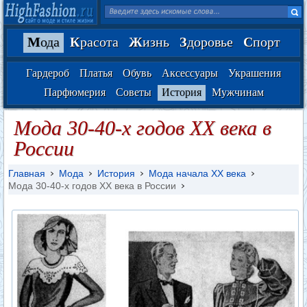
М
ода
К
расота
Ж
изнь
З
доровье
С
порт
Гардероб
Платья
Обувь
Аксессуары
Украшения
Парфюмерия
Советы
История
Мужчинам
Мода 30-40-х годов XX века в
России
Главная
Мода
История
Мода начала XX века
Мода 30-40-х годов XX века в России