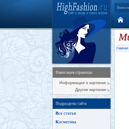
Поиск п
М
Главная
Навигация страницы
Информация о картинке
Другие картинки
Подразделы сайта
В
се статьи
К
осметика