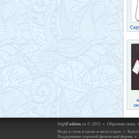
Скр
я
ок
High
Fashion
.ru © 2015
Обратная связь
♥
Мода и стиль в одеже и аксессуарах
Красот
♥
Поддержание хорошей физической формы
♥