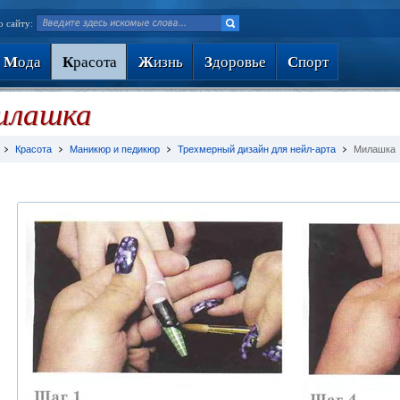
о сайту:
М
ода
К
расота
Ж
изнь
З
доровье
С
порт
илашка
Красота
Маникюр и педикюр
Трехмерный дизайн для нейл-арта
Милашка