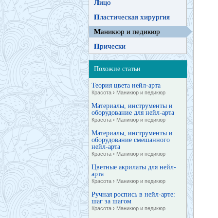
Л
ицо
П
ластическая хирургия
М
аникюр и педикюр
П
рически
Похожие статьи
Теория цвета нейл-арта
Красота
›
Маникюр и педикюр
Материалы, инструменты и
оборудование для нейл-арта
Красота
›
Маникюр и педикюр
Материалы, инструменты и
оборудование смешанного
нейл-арта
Красота
›
Маникюр и педикюр
Цветные акрилаты для нейл-
арта
Красота
›
Маникюр и педикюр
Ручная роспись в нейл-арте:
шаг за шагом
Красота
›
Маникюр и педикюр