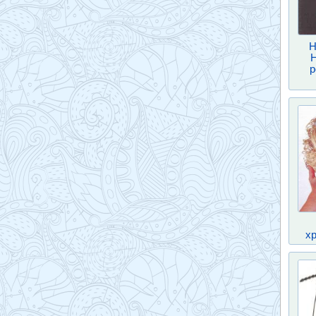
Н
р
хр