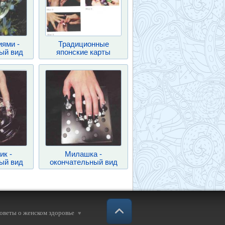
иями -
Традиционные
ый вид
японские карты
ик -
Милашка -
ый вид
окончательный вид
советы о женском здоровье
♥