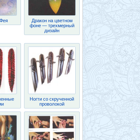
Фея
Дракон на цветном
фоне — трехмерный
дизайн
шенные
Ногти со скрученной
ми
проволокой