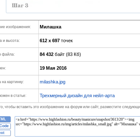
Милашка
ие изображения:
612 x 697
точек
 и высота:
84 432
байт (83 Кб)
р файла:
19 Мая 2016
ен:
milashka.jpg
 на картинку:
Трехмерный дизайн для нейл-арта
ожен в статье:
го, чтобы вставить это изображение на форум или сайт, разместите следующи
TML
Code
ext