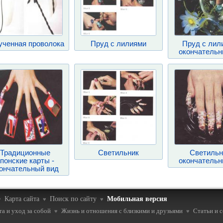
ученная проволока
Пруд с лилиями
Пруд с лил
окончательн
Традиционные
Светильник
Светильн
понские карты -
окончательн
ончательный вид
Карта сайта
Поиск по сайту
Мобильная версия
♥
♥
♥
а и уход за собой
Жизнь и отношения с близкими и друзьями
Статьи и 
♥
♥