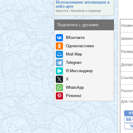
Использование аппликации в
нейл-арте
Красота
›
Маникюр и педикюр
Поделитесь с друзьями
Назван
ВКонтакте
Ширина
Одноклассники
Разме
Мой Мир
Telegram
Добавл
Я.Мессенджер
Ссылка
X
WhatsApp
Распол
Pinterest
Для то
H
BB 
T