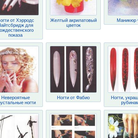
огти от Xэрродс
Желтый акрилатовый
Маникюр 
Найтсбридж для
цветок
ождественского
показа
Невероятные
Ногти от Фабио
Ногти, укра
устальные ногти
рубина