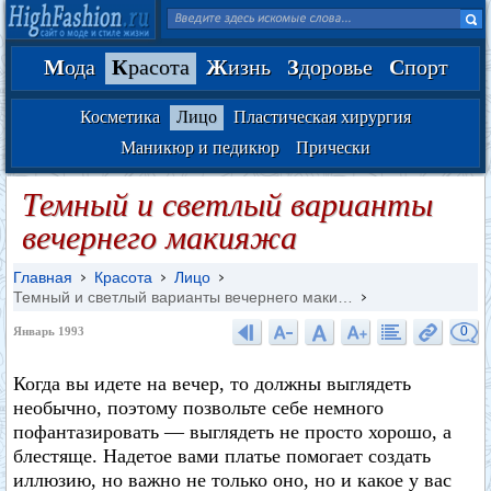
М
ода
К
расота
Ж
изнь
З
доровье
С
порт
Косметика
Лицо
Пластическая хирургия
Маникюр и педикюр
Прически
Темный и светлый варианты
вечернего макияжа
Главная
Красота
Лицо
Темный и светлый варианты вечернего маки…
0
Январь 1993
Когда вы идете на вечер, то должны выглядеть
необычно, поэтому позвольте себе немного
пофантазировать — выглядеть не просто хорошо, а
блестяще. Надетое вами платье помогает создать
иллюзию, но важно не только оно, но и какое у вас