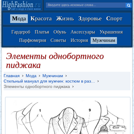
М
ода
К
расота
Ж
изнь
З
доровье
С
порт
Гардероб
Платья
Обувь
Аксессуары
Украшения
Парфюмерия
Советы
История
Мужчинам
Элементы однобортного
пиджака
Главная
Мода
Мужчинам
Стильный мануал для мужчин: костюм в раз…
Элементы однобортного пиджака