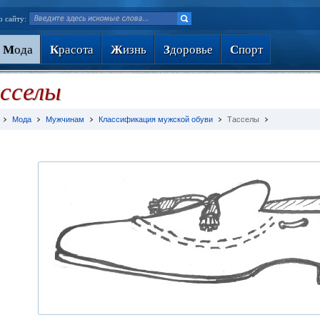
о сайту:
М
ода
К
расота
Ж
изнь
З
доровье
С
порт
сселы
Мода
Мужчинам
Классификация мужской обуви
Тасселы