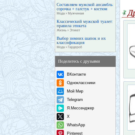
Составляем мужской ансамбль:
сорочка + галстук + костюм
Д
Мода
›
Мужчинам
Классический мужской туалет:
правила этикета
Жизнь
›
Этикет
Выбор зимних шапок и их
классификация
Мода
›
Гардероб
Поделитесь с друзьями
ВКонтакте
Одноклассники
Мой Мир
Telegram
Я.Мессенджер
X
WhatsApp
Pinterest