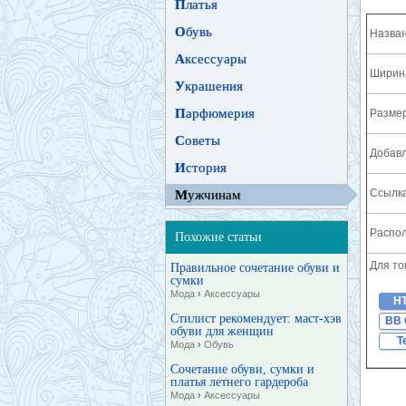
П
латья
О
бувь
Назван
А
ксессуары
Ширина
У
крашения
П
арфюмерия
Разме
С
оветы
Добавл
И
стория
Ссылка
М
ужчинам
Распол
Похожие статьи
Для то
Правильное сочетание обуви и
сумки
Мода
›
Аксессуары
H
Стилист рекомендует: маст-хэв
BB 
обуви для женщин
T
Мода
›
Обувь
Сочетание обуви, сумки и
платья летнего гардероба
Мода
›
Аксессуары