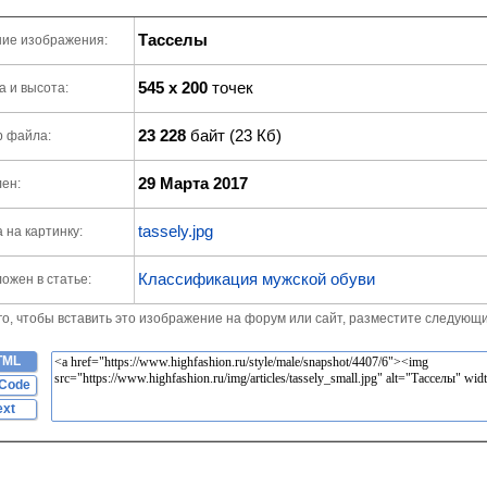
Тасселы
ие изображения:
545 x 200
точек
 и высота:
23 228
байт (23 Кб)
р файла:
29 Марта 2017
ен:
tassely.jpg
 на картинку:
Классификация мужской обуви
ожен в статье:
го, чтобы вставить это изображение на форум или сайт, разместите следующи
TML
Code
ext