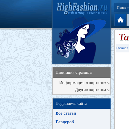
Поиск п
Та
Главная
Навигация страницы
Информация о картинке
Другие картинки
Подразделы сайта
В
се статьи
Г
ардероб