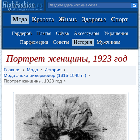
М
ода
К
расота
Ж
изнь
З
доровье
С
порт
Гардероб
Платья
Обувь
Аксессуары
Украшения
Парфюмерия
Советы
История
Мужчинам
Портрет женщины, 1923 год
Главная
Мода
История
Мода эпохи Бидермейер (1815-1848 гг.)
Портрет женщины, 1923 год