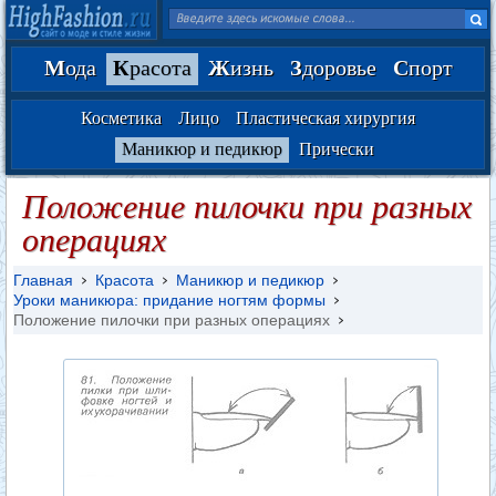
М
ода
К
расота
Ж
изнь
З
доровье
С
порт
Косметика
Лицо
Пластическая хирургия
Маникюр и педикюр
Прически
Положение пилочки при разных
операциях
Главная
Красота
Маникюр и педикюр
Уроки маникюра: придание ногтям формы
Положение пилочки при разных операциях