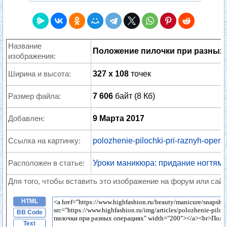
Название
Положение пилочки при разных
изображения:
Ширина и высота:
327 x 108
точек
Размер файла:
7 606
байт (8 Кб)
Добавлен:
9 Марта 2017
Ссылка на картинку:
polozhenie-pilochki-pri-raznyh-opera
Расположен в статье:
Уроки маникюра: придание ногтям
Для того, чтобы вставить это изображение на форум или сайт
HTML
BB Code
Text