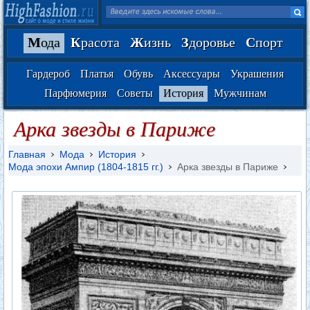
М
ода
К
расота
Ж
изнь
З
доровье
С
порт
Гардероб
Платья
Обувь
Аксессуары
Украшения
Парфюмерия
Советы
История
Мужчинам
Арка звезды в Париже
Главная
Мода
История
Мода эпохи Ампир (1804-1815 гг.)
Арка звезды в Париже