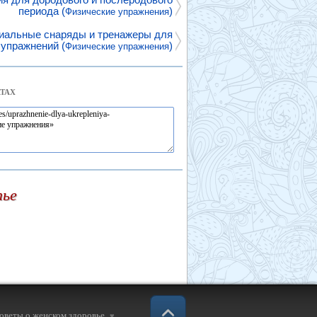
периода (
)
Физические упражнения
иальные снаряды и тренажеры для
упражнений (
)
Физические упражнения
ТАХ
тье
советы о женском здоровье
♥