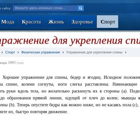
о сайту:
М
ода
К
расота
Ж
изнь
З
доровье
С
порт
ражнение для укрепления сп
Спорт
Физические упражнения
Упражнение для укрепления спины
варь 1993
года
. Хорошее упражнение для спины, бедер и ягодиц. Исходное полож
а спине, колени согнуты, ноги слегка расставлены. Начинающие 
ть руки вдоль тела, но желательно раскинуть их в стороны (а). Под
до образования прямой линии, идущей от плеч до колен; мышцы я
ены (b). Теперь опустите бедра как можно ниже, но не касаясь пола (с),
ите их, быстро повторяя движение.