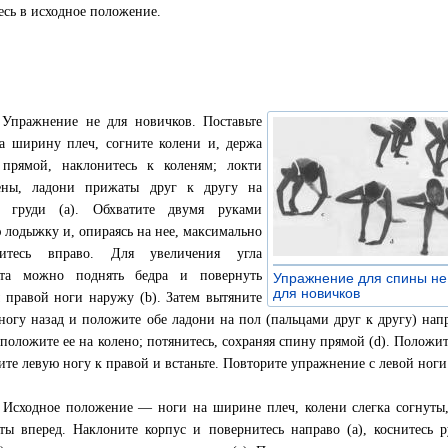
есь в исходное положение.
 Упражнение не для новичков. Поставьте
а ширину плеч, согните колени и, держа
прямой, наклонитесь к коленям; локти
дены, ладони прижаты друг к другу на
е груди (а). Обхватите двумя руками
 лодыжку и, опираясь на нее, максимально
нитесь вправо. Для увеличения угла
ота можно поднять бедра и повернуть
Упражнение для спины не
для новичков
»
 правой ноги наружу (b). Затем вытяните
ногу назад и положите обе ладони на пол (пальцами друг к другу) нап
 положите ее на колено; потянитесь, сохраняя спину прямой (d). Положит
ите левую ногу к правой и встаньте. Повторите упражнение с левой ноги
 Исходное положение — ноги на ширине плеч, колени слегка согнуты
ты вперед. Наклоните корпус и повернитесь направо (а), коснитесь 