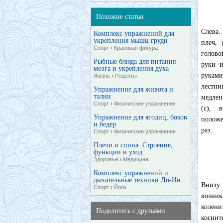
Похожие статьи
Слева.
Комплекс упражнений для
укрепления мышц груди
плеч,
Спорт
›
Красивая фигура
голово
Рыбные блюда для питания
руки и
мозга и укрепления духа
руками
Жизнь
›
Рецепты
лестн
Упражнение для живота и
талии
медлен
Спорт
›
Физические упражнения
(с), 
Упражнение для ягодиц, боков
полож
и бедер
раз.
Спорт
›
Физические упражнения
Плечи и спина. Строение,
функции и уход
Здоровье
›
Медицина
Комплекс упражнений и
дыхательные техники До-Ин
Внизу.
Спорт
›
Йога
возник
колени
Поделитесь с друзьями
коснит