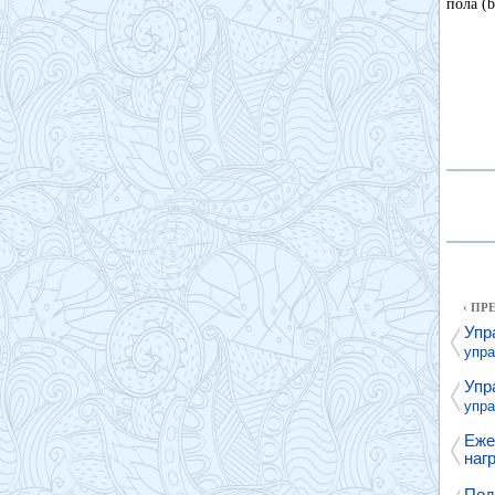
пола (
‹ П
Упр
упр
Упр
упр
Еже
нагр
Под