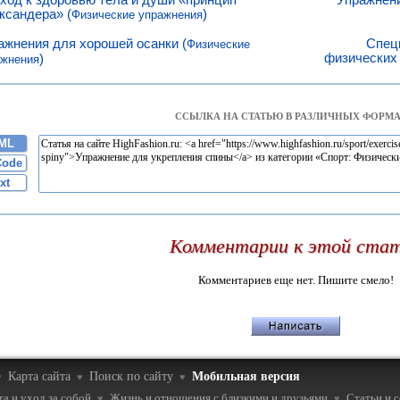
ксандера» (
)
Физические упражнения
ажнения для хорошей осанки (
Спец
Физические
физических 
)
ажнения
ССЫЛКА НА СТАТЬЮ В РАЗЛИЧНЫХ ФОРМА
ML
Code
xt
Комментарии к этой ста
Комментариев еще нет. Пишите смело!
Карта сайта
Поиск по сайту
Мобильная версия
♥
♥
♥
а и уход за собой
Жизнь и отношения с близкими и друзьями
Статьи и 
♥
♥