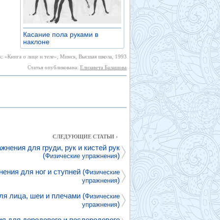
Касание пола руками в
наклоне
»
: «Книга о лице и теле», Минск, Высшая школа, 1993
Статья опубликована:
Елизавета Балашова
СЛЕДУЮЩИЕ СТАТЬИ ›
жнения для груди, рук и кистей рук
(
)
Физические упражнения
ения для ног и ступней (
Физические
)
упражнения
я лица, шеи и плечами (
Физические
)
упражнения
я для дородового и послеродового