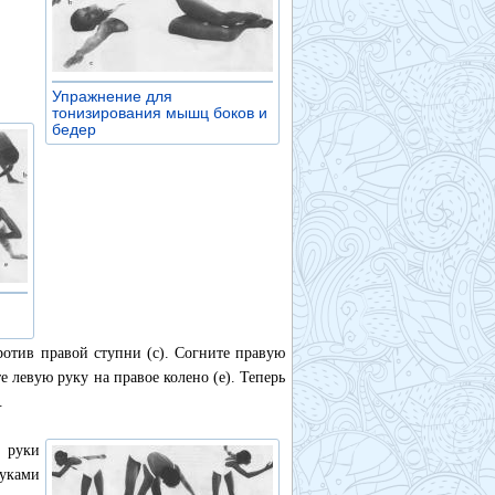
Упражнение для
тонизирования мышц боков и
бедер
»
ротив правой ступни (с). Согните правую
е левую руку на правое колено (е). Теперь
.
, руки
руками