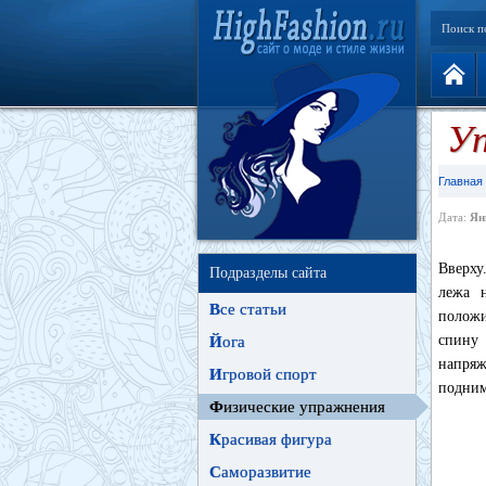
Поиск п
Уп
Главная
Дата:
Ян
Вверху
Подразделы сайта
лежа н
В
се статьи
положи
спину 
Й
ога
напряж
И
гровой спорт
подним
Ф
изические упражнения
К
расивая фигура
С
аморазвитие