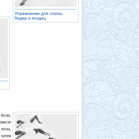
Упражнение для спины,
бедер и ягодиц
»
 боли,
вместе
 пола,
 затем