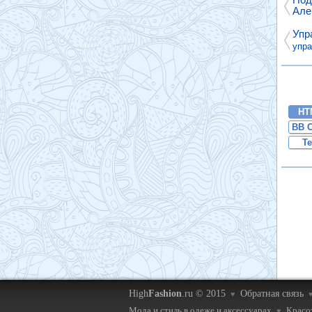
Але
Упр
упр
HT
BB 
Te
High
Fashion
.ru © 2015
Обратная связь
♥
Мода и стиль в одеже и аксессуарах
Красот
♥