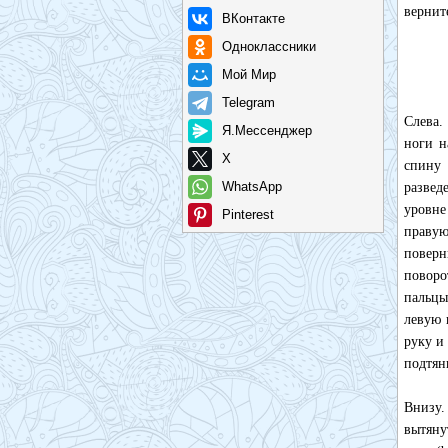
вернит
ВКонтакте
Одноклассники
Мой Мир
Telegram
Слева.
Я.Мессенджер
ноги н
X
спину 
WhatsApp
разве
уровн
Pinterest
правую
повер
повор
пальцы
левую 
руку и
подтян
Внизу.
вытяну