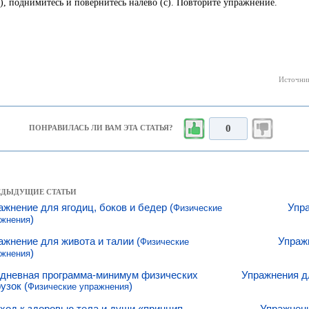
b), поднимитесь и повернитесь налево (с). Повторите упражнение.
Источник
0
ПОНРАВИЛАСЬ ЛИ ВАМ ЭТА СТАТЬЯ?
РЕДЫДУЩИЕ СТАТЬИ
ажнение для ягодиц, боков и бедер (
Упра
Физические
)
ажнения
ажнение для живота и талии (
Упражн
Физические
)
ажнения
дневная программа-минимум физических
Упражнения дл
узок (
)
Физические упражнения
ход к здоровью тела и души «принцип
Упражнени