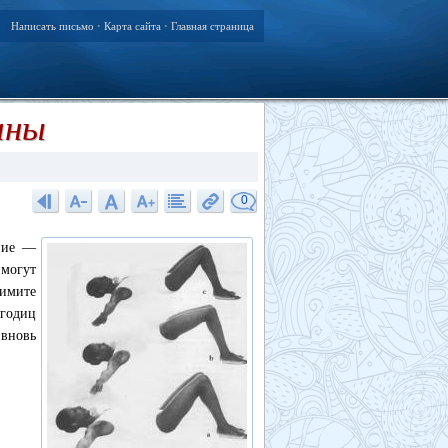
Написать письмо
Карта сайта
Главная страница
•
•
ины
0
ение —
могут
нимите
годиц
 вновь