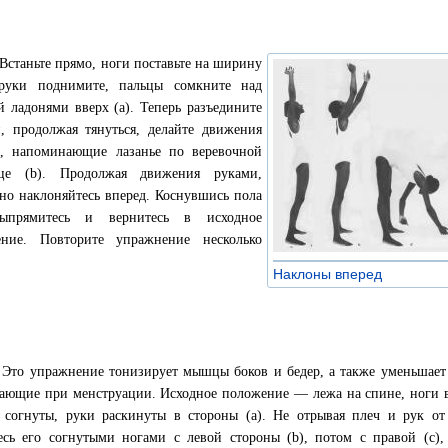
 Встаньте прямо, ноги поставьте на ширину
 руки поднимите, пальцы сомкните над
й ладонями вверх (а). Теперь разъедините
, продолжая тянуться, делайте движения
, напоминающие лазанье по веревочной
ице (b). Продолжая движения руками,
но наклоняйтесь вперед. Коснувшись пола
выпрямитесь и вернитесь в исходное
ение. Повторите упражнение несколько
Наклоны вперед
»
 Это упражнение тонизирует мышцы боков и бедер, а также уменьшает
ающие при менструации. Исходное положение — лежа на спине, ноги 
 согнуты, руки раскинуты в стороны (а). Не отрывая плеч и рук от
есь его согнутыми ногами с левой стороны (b), потом с правой (с),