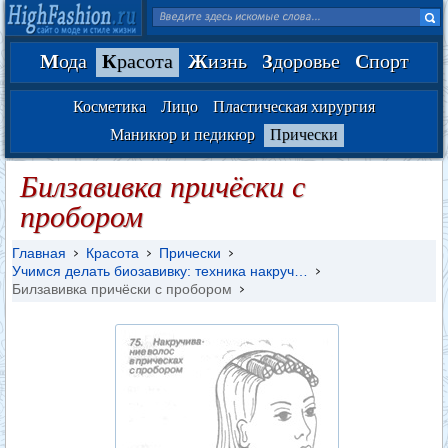
М
ода
К
расота
Ж
изнь
З
доровье
С
порт
Косметика
Лицо
Пластическая хирургия
Маникюр и педикюр
Прически
Билзавивка причёски с
пробором
Главная
Красота
Прически
Учимся делать биозавивку: техника накруч…
Билзавивка причёски с пробором