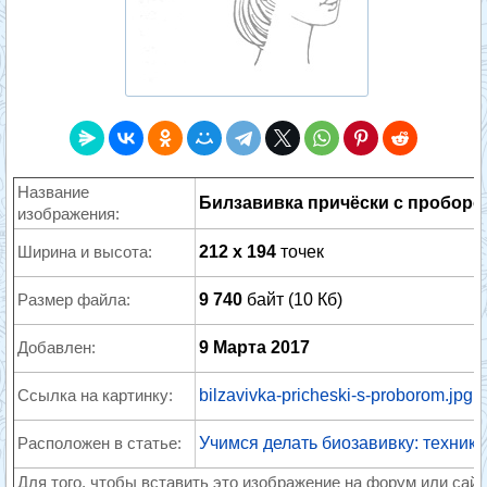
Название
Билзавивка причёски с проборо
изображения:
Ширина и высота:
212 x 194
точек
Размер файла:
9 740
байт (10 Кб)
Добавлен:
9 Марта 2017
Ссылка на картинку:
bilzavivka-pricheski-s-proborom.jpg
Расположен в статье:
Учимся делать биозавивку: техника
Для того, чтобы вставить это изображение на форум или сайт