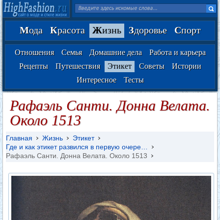
М
ода
К
расота
Ж
изнь
З
доровье
С
порт
Отношения
Семья
Домашние дела
Работа и карьера
Рецепты
Путешествия
Этикет
Советы
Истории
Интересное
Тесты
Рафаэль Санти. Донна Велата.
Около 1513
Главная
Жизнь
Этикет
Где и как этикет развился в первую очере…
Рафаэль Санти. Донна Велата. Около 1513