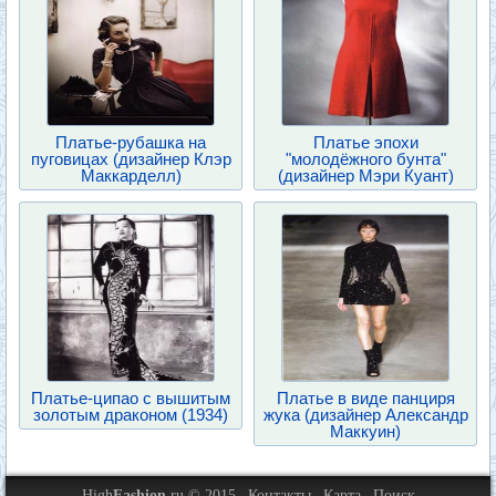
Платье-рубашка на
Платье эпохи
пуговицах (дизайнер Клэр
"молодёжного бунта"
Маккарделл)
(дизайнер Мэри Куант)
Платье-ципао с вышитым
Платье в виде панциря
золотым драконом (1934)
жука (дизайнер Александр
Маккуин)
High
Fashion
.ru © 2015
Контакты
Карта
Поиск