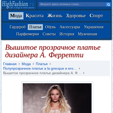
М
ода
К
расота
Ж
изнь
З
доровье
С
порт
Гардероб
Платья
Обувь
Аксессуары
Украшения
Парфюмерия
Советы
История
Мужчинам
Вышитое прозрачное платье
дизайнера А. Ферретти
Главная
Мода
Платья
Полупрозрачное платье a la grecque и его…
Вышитое прозрачное платье дизайнера А. Ф…