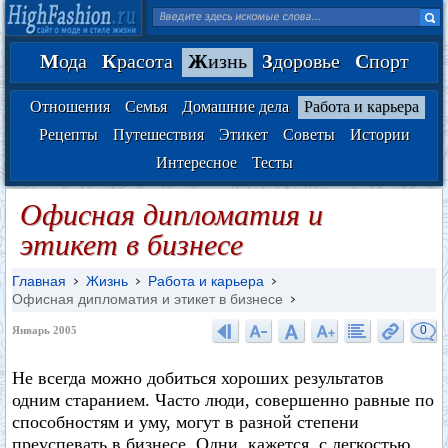
М
ода
К
расота
Ж
изнь
З
доровье
С
порт
Отношения
Семья
Домашние дела
Работа и карьера
Рецепты
Путешествия
Этикет
Советы
Истории
Интересное
Тесты
Офисная дипломатия и
этикет в бизнесе
Главная
Жизнь
Работа и карьера
Офисная дипломатия и этикет в бизнесе
0
Январь 2005
Не всегда можно добиться хороших результатов
одним старанием. Часто люди, совершенно равные по
способностям и уму, могут в разной степени
преуспевать в бизнесе. Одни, кажется, с легкостью